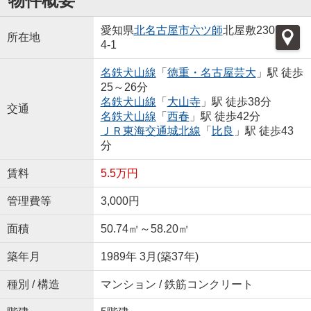
物件概要
愛知県
北名古屋市
六ツ師
北屋敷230
所在地
4-1
名鉄犬山線
「
徳重・名古屋芸大
」駅 徒歩
25～26分
名鉄犬山線
「
大山寺
」駅 徒歩38分
交通
名鉄犬山線
「
西春
」駅 徒歩42分
ＪＲ東海交通城北線
「
比良
」駅 徒歩43
分
賃料
5.5万円
管理費等
3,000円
面積
50.74㎡～58.20㎡
築年月
1989年 3月(築37年)
種別 / 構造
マンション / 鉄筋コンクリート