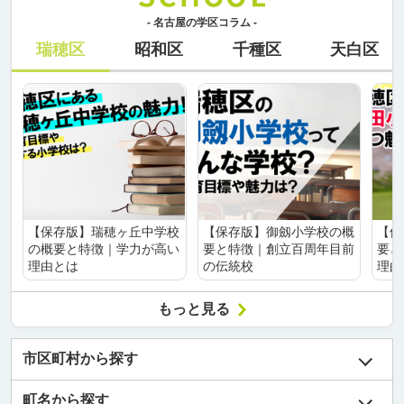
- 名古屋の学区コラム -
瑞穂区
昭和区
千種区
天白区
【保存版】瑞穂ヶ丘中学校
【保存版】御劔小学校の概
【保
の概要と特徴｜学力が高い
要と特徴｜創立百周年目前
要と
理由とは
の伝統校
理由
もっと見る
市区町村から探す
町名から探す