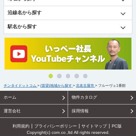
沿線名から探す
駅名から探す
チンタイドットコム
>
(賃貸)地域から探す
>
北名古屋市
>
フルーヴェ1番館
ホーム
物件カタログ
運営会社
採用情報
利用規約
プライバシーポリシー
サイトマップ
PC版
Copyright(c) com.co.,ltd All rights reserved.