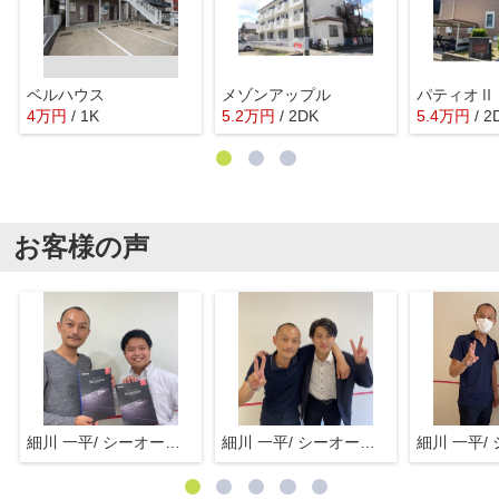
ベルハウス
メゾンアップル
パティオⅡ
4
万
円
/ 1K
5.2
万
円
/ 2DK
5.4
万
円
/ 2
お客様の声
細川 一平/ シーオーエム(株)
細川 一平/ シーオーエム(株)