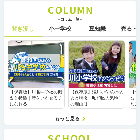
- コラム一覧 -
聞き流し
小中学校
豆知識
売る・
【保存版】川名中学校の概
【保存版】滝川小学校の概
【保
要と特徴｜時をいかせる子
要と特徴｜昭和区人気№1
要と
になれる
の理由は
対策
もっと見る