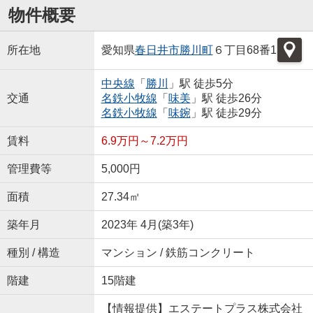
物件概要
所在地
愛知県
春日井市
勝川町
６丁目68番1
中央線
「
勝川
」駅 徒歩5分
交通
名鉄小牧線
「
味美
」駅 徒歩26分
名鉄小牧線
「
味鋺
」駅 徒歩29分
賃料
6.9万円～7.2万円
管理費等
5,000円
面積
27.34㎡
築年月
2023年 4月(築3年)
種別 / 構造
マンション / 鉄筋コンクリート
階建
15階建
【情報提供】エステートプラス株式会社