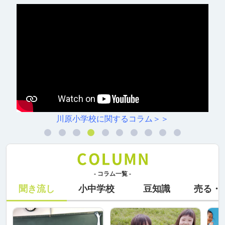
川原小学校に関するコラム＞＞
- コラム一覧 -
聞き流し
小中学校
豆知識
売る・