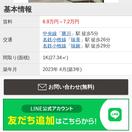
基本情報
賃料
6.9万円～7.2万円
中央線
「
勝川
」駅 徒歩5分
交通
名鉄小牧線
「
味美
」駅 徒歩26分
名鉄小牧線
「
味鋺
」駅 徒歩29分
間取り(面積)
1K(27.34㎡)
築年月
2023年 4月(築3年)
お問い合わせ(無料)