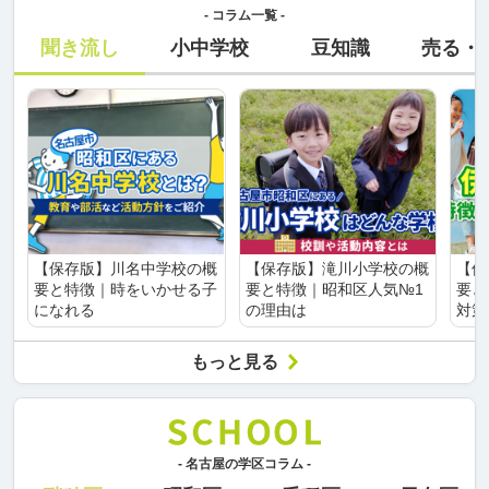
- コラム一覧 -
聞き流し
小中学校
豆知識
売る・
【保存版】川名中学校の概
【保存版】滝川小学校の概
【保
要と特徴｜時をいかせる子
要と特徴｜昭和区人気№1
要と
になれる
の理由は
対策
もっと見る
- 名古屋の学区コラム -