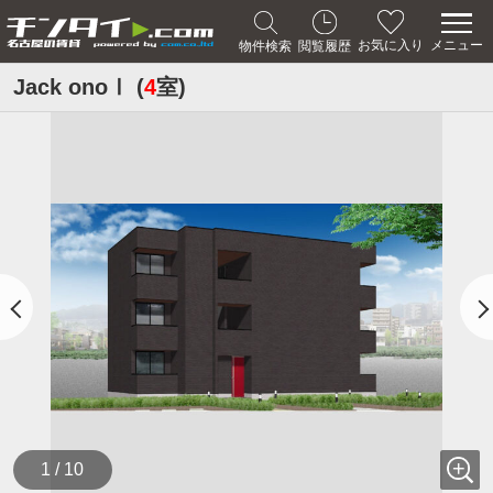
メニュー
お気に入り
物件検索
閲覧履歴
Jack onoⅠ (
4
室)
1 / 10