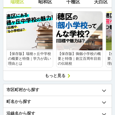
瑞穂区
昭和区
千種区
天白区
【保存版】瑞穂ヶ丘中学校
【保存版】御劔小学校の概
【保
の概要と特徴｜学力が高い
要と特徴｜創立百周年目前
要と
理由とは
の伝統校
理由
もっと見る
市区町村から探す
町名から探す
沿線名から探す