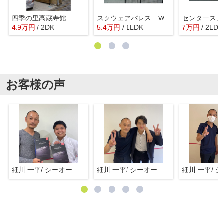
四季の里高蔵寺館
スクウェアパレス W
4.9
万
円
/ 2DK
5.4
万
円
/ 1LDK
7
万
円
/ 2L
お客様の声
細川 一平/ シーオーエム(株)
細川 一平/ シーオーエム(株)