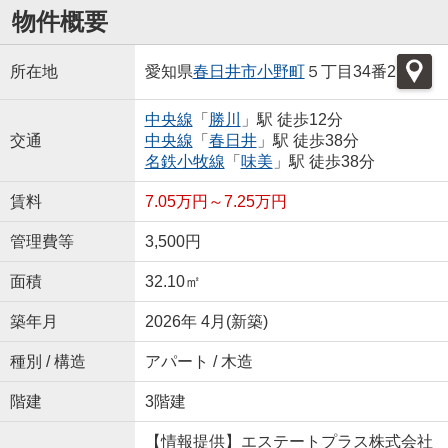
物件概要
所在地
愛知県
春日井市
小野町
５丁目34番2
中央線
「
勝川
」駅 徒歩12分
交通
中央線
「
春日井
」駅 徒歩38分
名鉄小牧線
「
味美
」駅 徒歩38分
賃料
7.05万円～7.25万円
管理費等
3,500円
面積
32.10㎡
築年月
2026年 4月(新築)
種別 / 構造
アパート / 木造
階建
3階建
【情報提供】エステートプラス株式会社