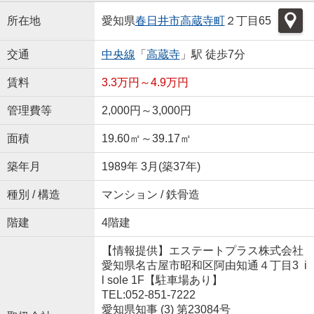
所在地
愛知県
春日井市
高蔵寺町
２丁目65
交通
中央線
「
高蔵寺
」駅 徒歩7分
賃料
3.3万円～4.9万円
管理費等
2,000円～3,000円
面積
19.60㎡～39.17㎡
築年月
1989年 3月(築37年)
種別 / 構造
マンション / 鉄骨造
階建
4階建
【情報提供】エステートプラス株式会社
愛知県名古屋市昭和区阿由知通４丁目3 i
l sole 1F【駐車場あり】
TEL:052-851-7222
愛知県知事 (3) 第23084号