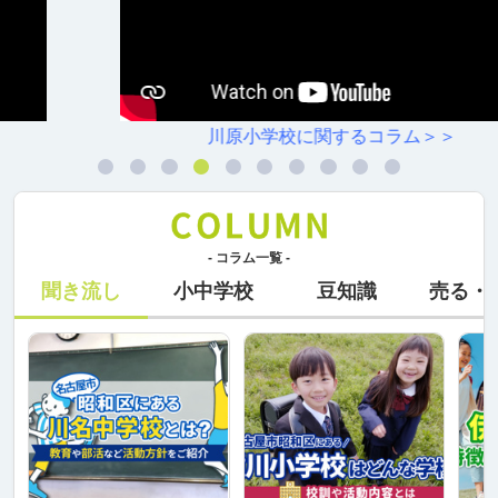
川原小学校に関するコラム＞＞
- コラム一覧 -
聞き流し
小中学校
豆知識
売る・