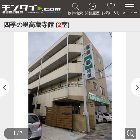
メニュー
お気に入り
物件検索
閲覧履歴
四季の里高蔵寺館 (
2
室)
1 / 7