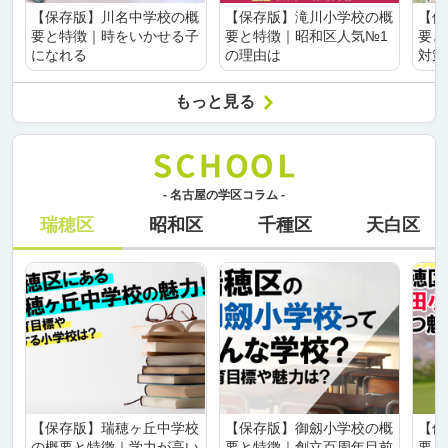
【保存版】川名中学校の概
【保存版】滝川小学校の概
【保
要と特徴｜時をいかせる子
要と特徴｜昭和区人気№1
要と
になれる
の理由は
対策
もっと見る
- 名古屋の学区コラム -
瑞穂区
昭和区
千種区
天白区
【保存版】瑞穂ヶ丘中学校
【保存版】御劔小学校の概
【保
の概要と特徴｜学力が高い
要と特徴｜創立百周年目前
要と