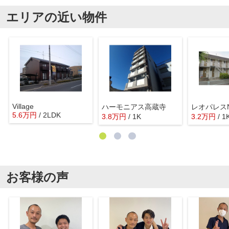
エリアの近い物件
Village
ハーモニアス高蔵寺
レオパレスN
5.6
万
円
/ 2LDK
3.8
万
円
/ 1K
3.2
万
円
/ 1
お客様の声