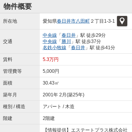
物件概要
所在地
愛知県
春日井市
八田町
２丁目1-3-1
中央線
「
春日井
」駅 徒歩29分
交通
中央線
「
勝川
」駅 徒歩37分
名鉄小牧線
「
春日井
」駅 徒歩41分
賃料
5.3万円
管理費等
5,000円
面積
30.43㎡
築年月
2001年 2月(築25年)
種別 / 構造
アパート / 木造
階建
2階建
【情報提供】エステートプラス株式会社