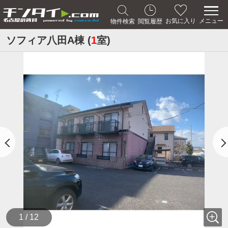
メニュー
お気に入り
物件検索
閲覧履歴
ソフィア八田A棟 (
1
室)
1 / 12