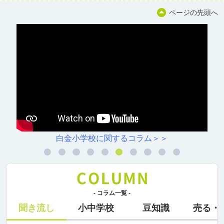
ページの先頭へ
白金小学校に関するコラム＞＞
- コラム一覧 -
聞き流し
小中学校
豆知識
売る・