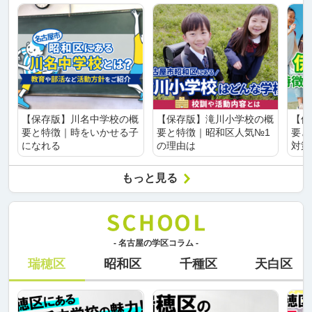
【保存版】川名中学校の概
【保存版】滝川小学校の概
【保
要と特徴｜時をいかせる子
要と特徴｜昭和区人気№1
要と
になれる
の理由は
対策
もっと見る
- 名古屋の学区コラム -
瑞穂区
昭和区
千種区
天白区