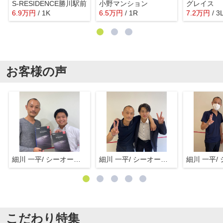
S-RESIDENCE勝川駅前
小野マンション
グレイス
6.9
万
円
/ 1K
6.5
万
円
/ 1R
7.2
万
円
/ 3
お客様の声
細川 一平/ シーオーエム(株)
細川 一平/ シーオーエム(株)
こだわり特集