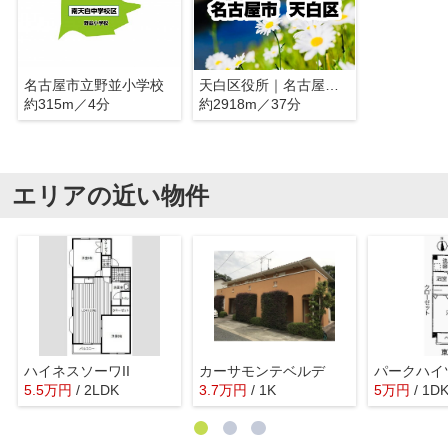
名古屋市立野並小学校
天白区役所｜名古屋市天白区
約315m／4分
約2918m／37分
エリアの近い物件
ハイネスソーワII
カーサモンテベルデ
パークハイ
5.5
万
円
/ 2LDK
3.7
万
円
/ 1K
5
万
円
/ 1D