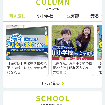
- コラム一覧 -
聞き流し
小中学校
豆知識
売る・
【保存版】川名中学校の概
【保存版】滝川小学校の概
【保
要と特徴｜時をいかせる子
要と特徴｜昭和区人気№1
要と
になれる
の理由は
対策
もっと見る