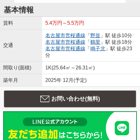
基本情報
賃料
5.4万円～5.5万円
名古屋市営桜通線
「
野並
」駅 徒歩10分
名古屋市営桜通線
「
鶴里
」駅 徒歩18分
交通
名古屋市営桜通線
「
鳴子北
」駅 徒歩23
分
間取り(面積)
1K(25.64㎡～26.31㎡)
築年月
2025年 12月(予定)
お問い合わせ(無料)