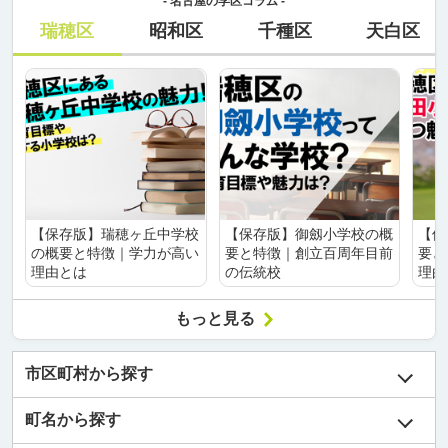
- 名古屋の学区コラム -
瑞穂区
昭和区
千種区
天白区
【保存版】瑞穂ヶ丘中学校
【保存版】御劔小学校の概
【保
の概要と特徴｜学力が高い
要と特徴｜創立百周年目前
要と
理由とは
の伝統校
理由
もっと見る
市区町村から探す
町名から探す