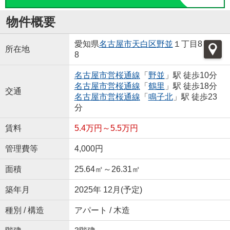
物件概要
愛知県
名古屋市天白区
野並
１丁目8
所在地
8
名古屋市営桜通線
「
野並
」駅 徒歩10分
名古屋市営桜通線
「
鶴里
」駅 徒歩18分
交通
名古屋市営桜通線
「
鳴子北
」駅 徒歩23
分
賃料
5.4万円～5.5万円
管理費等
4,000円
面積
25.64㎡～26.31㎡
築年月
2025年 12月(予定)
種別 / 構造
アパート / 木造