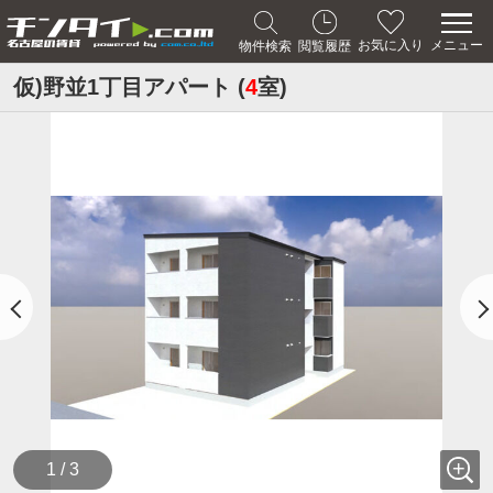
メニュー
お気に入り
物件検索
閲覧履歴
仮)野並1丁目アパート (
4
室)
1 / 3