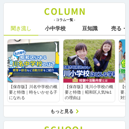
- コラム一覧 -
聞き流し
小中学校
豆知識
売る・
【保存版】川名中学校の概
【保存版】滝川小学校の概
【保
要と特徴｜時をいかせる子
要と特徴｜昭和区人気№1
要と
になれる
の理由は
対策
もっと見る