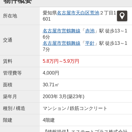
物件概要
愛知県
名古屋市天白区
荒池
２丁目1
所在地
601
名古屋市営鶴舞線
「
赤池
」駅 徒歩13～1
6分
交通
名古屋市営鶴舞線
「
平針
」駅 徒歩13～1
7分
賃料
5.8万円～5.9万円
管理費等
4,000円
面積
30.71㎡
築年月
2003年 3月(築23年)
種別 / 構造
マンション / 鉄筋コンクリート
階建
4階建
【情報提供】エステートプラス株式会社