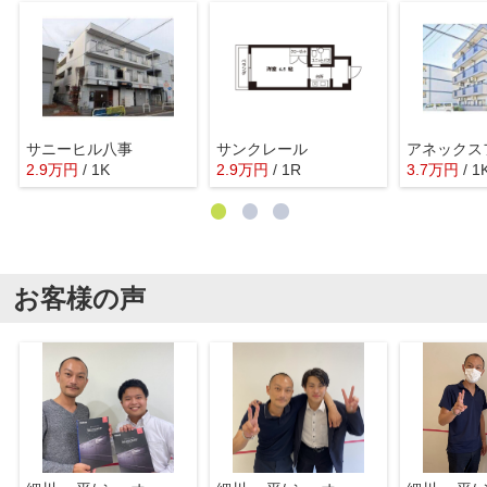
サニーヒル八事
サンクレール
アネックス
2.9
万
円
/ 1K
2.9
万
円
/ 1R
3.7
万
円
/ 1
お客様の声