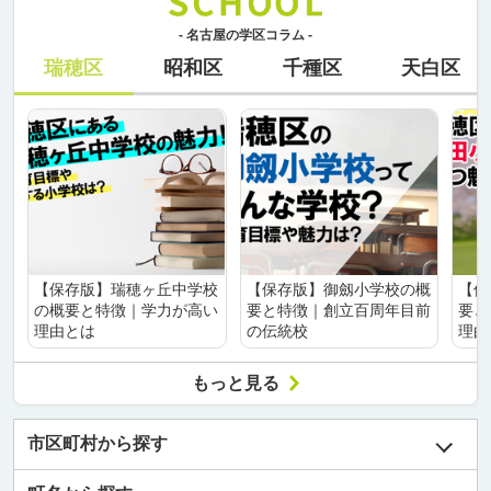
- 名古屋の学区コラム -
瑞穂区
昭和区
千種区
天白区
【保存版】瑞穂ヶ丘中学校
【保存版】御劔小学校の概
【保
の概要と特徴｜学力が高い
要と特徴｜創立百周年目前
要と
理由とは
の伝統校
理由
もっと見る
市区町村から探す