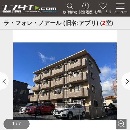
メニュー
お気に入り
物件検索
閲覧履歴
ラ・フォレ・ノアール (旧名:アプリ) (
2
室)
1 / 7