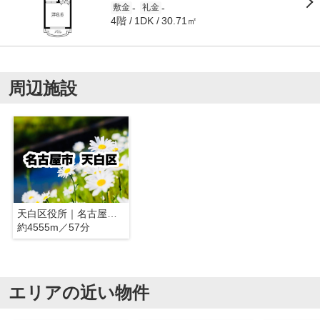
-
-
敷金
礼金
4階
30.71㎡
1DK
周辺施設
天白区役所｜名古屋市天白区
約4555m／57分
エリアの近い物件