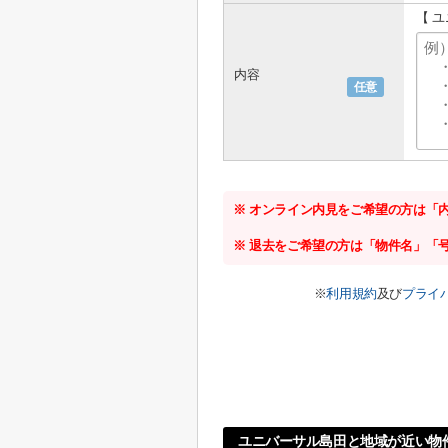
【 
内容
任意
※ オンライン内見をご希望の方は「
※ 退去をご希望の方は「物件名」「
※
利用規約
及び
プライ
ユニバーサル島田と地域が近い物