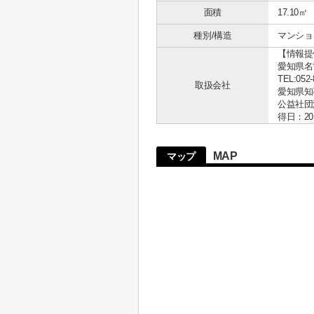
面積
17.10㎡
種別/構造
マンショ
【情報提
愛知県名古
TEL:052-
取扱会社
愛知県知事 
公益社団
得日：20
MAP
マップ