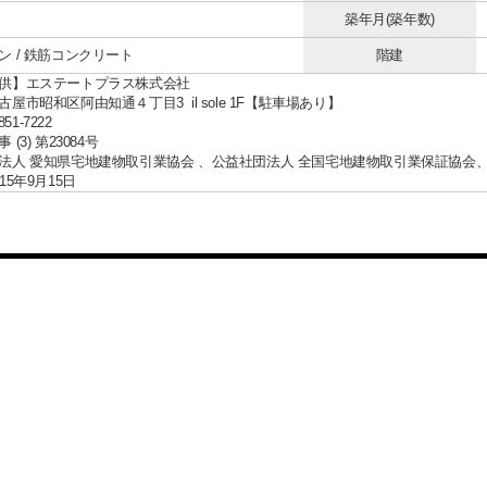
築年月(築年数)
ン / 鉄筋コンクリート
階建
供】エステートプラス株式会社
屋市昭和区阿由知通４丁目3 il sole 1F【駐車場あり】
851-7222
(3) 第23084号
法人 愛知県宅地建物取引業協会 、公益社団法人 全国宅地建物取引業保証協会
15年9月15日