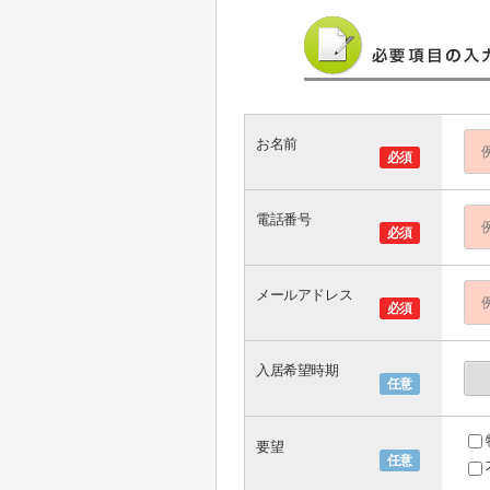
お名前
必須
電話番号
必須
メールアドレス
必須
入居希望時期
任意
要望
任意