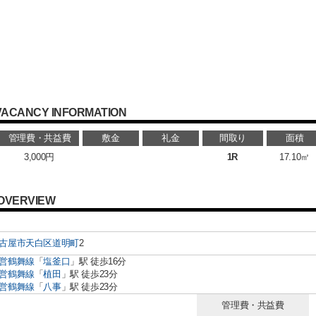
VACANCY INFORMATION
管理費・共益費
敷金
礼金
間取り
面積
3,000円
1R
17.10㎡
OVERVIEW
古屋市天白区
道明町
2
営鶴舞線
「
塩釜口
」駅 徒歩16分
営鶴舞線
「
植田
」駅 徒歩23分
営鶴舞線
「
八事
」駅 徒歩23分
管理費・共益費