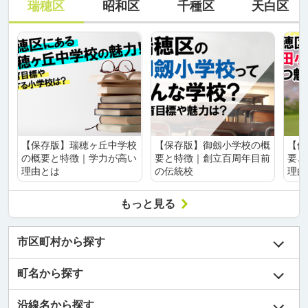
瑞穂区
昭和区
千種区
天白区
【保存版】瑞穂ヶ丘中学校
【保存版】御劔小学校の概
【保
の概要と特徴｜学力が高い
要と特徴｜創立百周年目前
要と
理由とは
の伝統校
理由
もっと見る
市区町村から探す
町名から探す
沿線名から探す