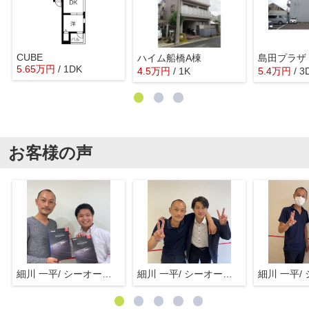
CUBE
ハイム船橋A棟
島田プラザ
5.65
万
円
/ 1DK
4.5
万
円
/ 1K
5.4
万
円
/ 3
お客様の声
細川 一平/ シーオーエム(株)
細川 一平/ シーオーエム(株)