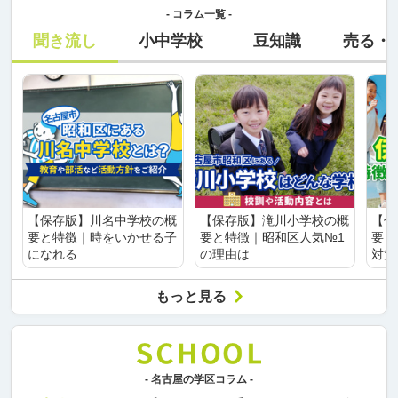
- コラム一覧 -
聞き流し
小中学校
豆知識
売る・
【保存版】川名中学校の概
【保存版】滝川小学校の概
【保
要と特徴｜時をいかせる子
要と特徴｜昭和区人気№1
要と
になれる
の理由は
対策
もっと見る
- 名古屋の学区コラム -