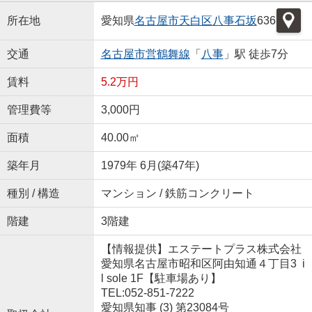
所在地
愛知県
名古屋市天白区
八事石坂
636
交通
名古屋市営鶴舞線
「
八事
」駅 徒歩7分
賃料
5.2万円
管理費等
3,000円
面積
40.00㎡
築年月
1979年 6月(築47年)
種別 / 構造
マンション / 鉄筋コンクリート
階建
3階建
【情報提供】エステートプラス株式会社
愛知県名古屋市昭和区阿由知通４丁目3 i
l sole 1F【駐車場あり】
TEL:052-851-7222
愛知県知事 (3) 第23084号