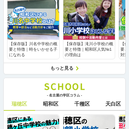
【保存版】川名中学校の概
【保存版】滝川小学校の概
【保
要と特徴｜時をいかせる子
要と特徴｜昭和区人気№1
要と
になれる
の理由は
対策
もっと見る
- 名古屋の学区コラム -
瑞穂区
昭和区
千種区
天白区