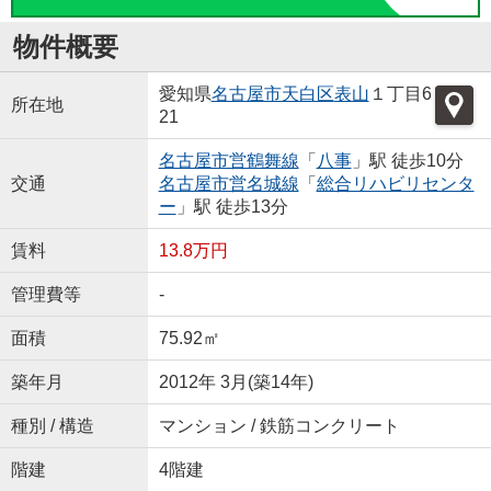
物件概要
愛知県
名古屋市天白区
表山
１丁目6
所在地
21
名古屋市営鶴舞線
「
八事
」駅 徒歩10分
交通
名古屋市営名城線
「
総合リハビリセンタ
ー
」駅 徒歩13分
賃料
13.8万円
管理費等
-
面積
75.92㎡
築年月
2012年 3月(築14年)
種別 / 構造
マンション / 鉄筋コンクリート
階建
4階建