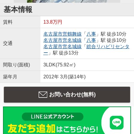
基本情報
賃料
13.8万円
名古屋市営鶴舞線
「
八事
」駅 徒歩10分
名古屋市営名城線
「
八事
」駅 徒歩10分
交通
名古屋市営名城線
「
総合リハビリセンタ
ー
」駅 徒歩13分
間取り(面積)
3LDK(75.92㎡)
築年月
2012年 3月(築14年)
お問い合わせ(無料)