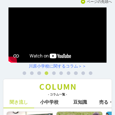
ページの先頭へ
川原小学校に関するコラム＞＞
- コラム一覧 -
聞き流し
小中学校
豆知識
売る・