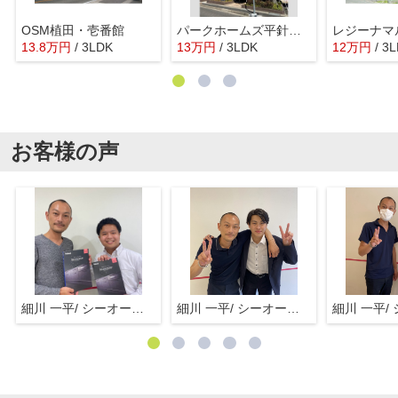
OSM植田・壱番館
パークホームズ平針ヴェルデ
レジーナマ
13.8
万
円
/ 3LDK
13
万
円
/ 3LDK
12
万
円
/ 3
お客様の声
細川 一平/ シーオーエム(株)
細川 一平/ シーオーエム(株)