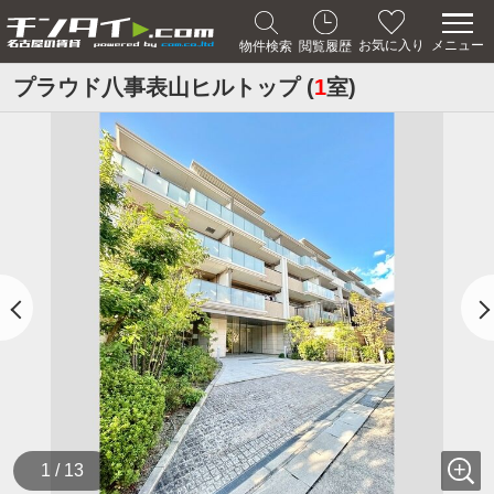
メニュー
お気に入り
物件検索
閲覧履歴
プラウド八事表山ヒルトップ (
1
室)
1 / 13