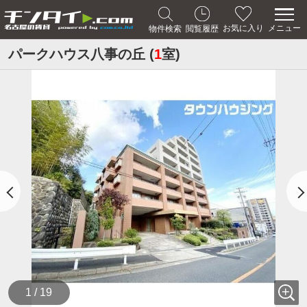
メニュー
お気に入り
物件検索
閲覧履歴
パークハウス八事の丘 (
1
室)
1 / 19