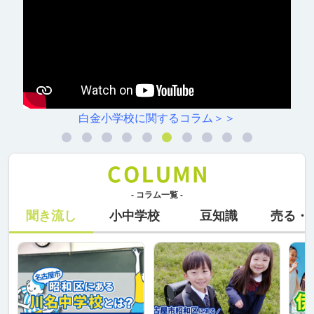
白金小学校に関するコラム＞＞
- コラム一覧 -
聞き流し
小中学校
豆知識
売る・