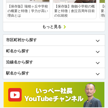
【保存版】瑞穂ヶ丘中学校
【保存版】御劔小学校の概
【保
の概要と特徴｜学力が高い
要と特徴｜創立百周年目前
要と
理由とは
の伝統校
理由
もっと見る
市区町村から探す
町名から探す
沿線名から探す
駅名から探す