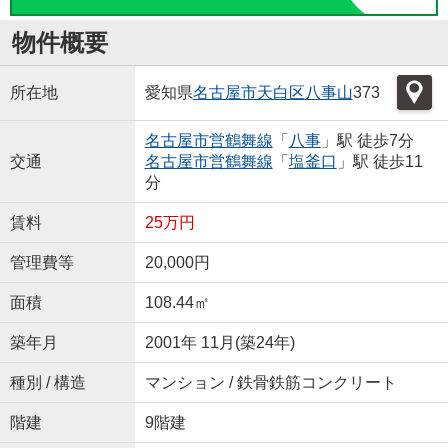
物件概要
所在地
愛知県
名古屋市天白区
八事山
373
名古屋市営鶴舞線
「
八事
」駅 徒歩7分
交通
名古屋市営鶴舞線
「
塩釜口
」駅 徒歩11
分
賃料
25万円
管理費等
20,000円
面積
108.44㎡
築年月
2001年 11月(築24年)
種別 / 構造
マンション / 鉄骨鉄筋コンクリート
階建
9階建