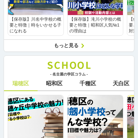
【保存版】川名中学校の概
【保存版】滝川小学校の概
【保
要と特徴｜時をいかせる子
要と特徴｜昭和区人気№1
要と
になれる
の理由は
対策
もっと見る
- 名古屋の学区コラム -
瑞穂区
昭和区
千種区
天白区