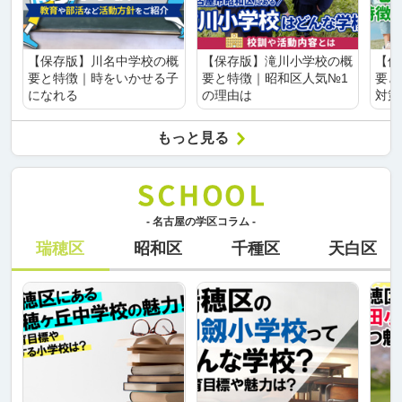
【保存版】川名中学校の概
【保存版】滝川小学校の概
【保
要と特徴｜時をいかせる子
要と特徴｜昭和区人気№1
要と
になれる
の理由は
対策
もっと見る
- 名古屋の学区コラム -
瑞穂区
昭和区
千種区
天白区