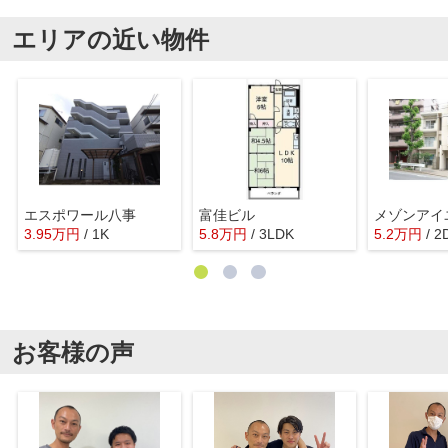
エリアの近い物件
エスポワール八事
富佳ビル
メゾンアイ
3.95
万
円
/ 1K
5.8
万
円
/ 3LDK
5.2
万
円
/ 2
お客様の声