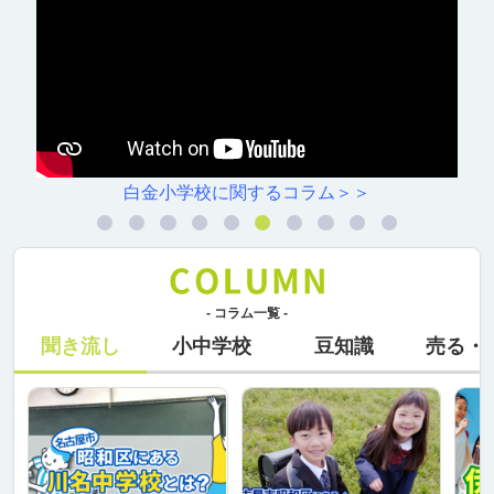
白金小学校に関するコラム＞＞
- コラム一覧 -
聞き流し
小中学校
豆知識
売る・