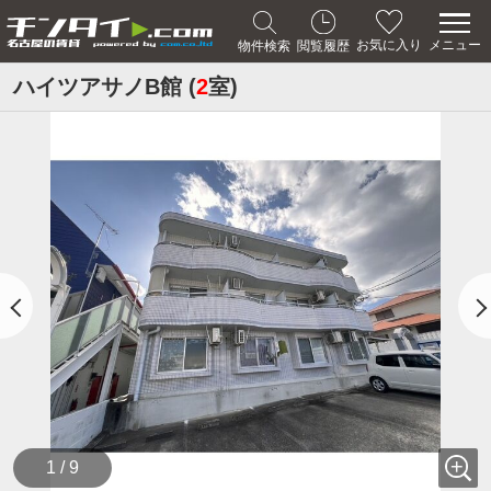
メニュー
お気に入り
物件検索
閲覧履歴
ハイツアサノB館 (
2
室)
1 / 9