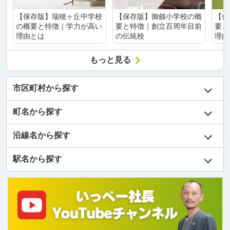
【保存版】瑞穂ヶ丘中学校
【保存版】御劔小学校の概
【保
の概要と特徴｜学力が高い
要と特徴｜創立百周年目前
要と
理由とは
の伝統校
理由
もっと見る
市区町村から探す
町名から探す
沿線名から探す
駅名から探す