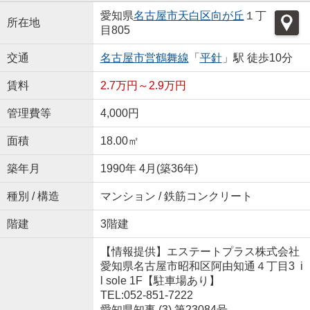
愛知県
名古屋市天白区
向が丘
１丁
所在地
目805
交通
名古屋市営鶴舞線
「
平針
」駅 徒歩10分
賃料
2.7万円～2.9万円
管理費等
4,000円
面積
18.00㎡
築年月
1990年 4月(築36年)
種別 / 構造
マンション / 鉄筋コンクリート
階建
3階建
【情報提供】エステートプラス株式会社
愛知県名古屋市昭和区阿由知通４丁目3 i
l sole 1F【駐車場あり】
TEL:052-851-7222
愛知県知事 (3) 第23084号