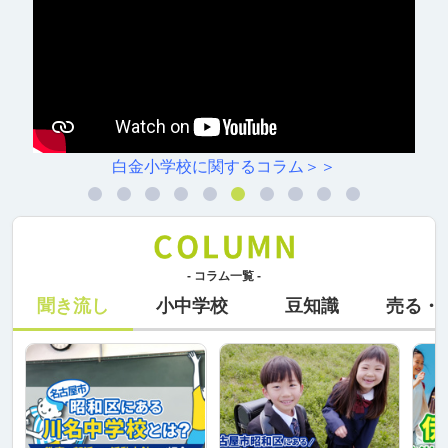
白金小学校に関するコラム＞＞
- コラム一覧 -
聞き流し
小中学校
豆知識
売る・