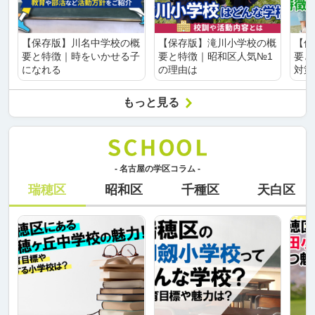
【保存版】川名中学校の概
【保存版】滝川小学校の概
【保
要と特徴｜時をいかせる子
要と特徴｜昭和区人気№1
要と
になれる
の理由は
対策
もっと見る
- 名古屋の学区コラム -
瑞穂区
昭和区
千種区
天白区