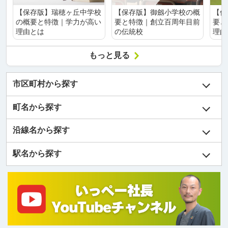
【保存版】瑞穂ヶ丘中学校
【保存版】御劔小学校の概
【保
の概要と特徴｜学力が高い
要と特徴｜創立百周年目前
要と
理由とは
の伝統校
理由
もっと見る
市区町村から探す
町名から探す
沿線名から探す
駅名から探す