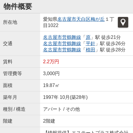
物件概要
愛知県
名古屋市天白区
梅が丘
１丁
所在地
目1022
名古屋市営鶴舞線
「
原
」駅 徒歩21分
交通
名古屋市営鶴舞線
「
平針
」駅 徒歩26分
名古屋市営鶴舞線
「
植田
」駅 徒歩28分
賃料
2.2万円
管理費等
3,000円
面積
19.87㎡
築年月
1997年 10月(築28年)
種別 / 構造
アパート / その他
階建
2階建
【情報提供】エステートプラス株式会社