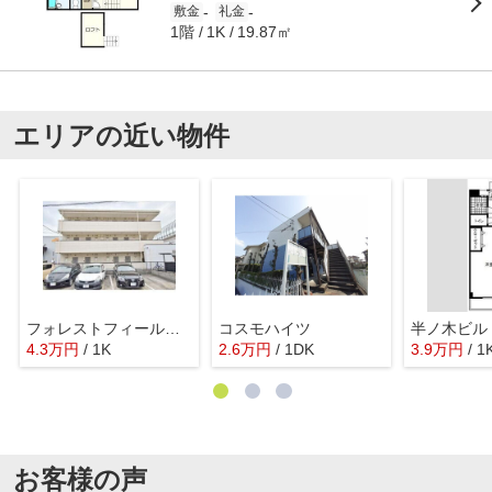
-
-
敷金
礼金
1階
19.87㎡
1K
エリアの近い物件
フォレストフィールド平針
コスモハイツ
半ノ木ビル
4.3
万
円
/ 1K
2.6
万
円
/ 1DK
3.9
万
円
/ 1
お客様の声