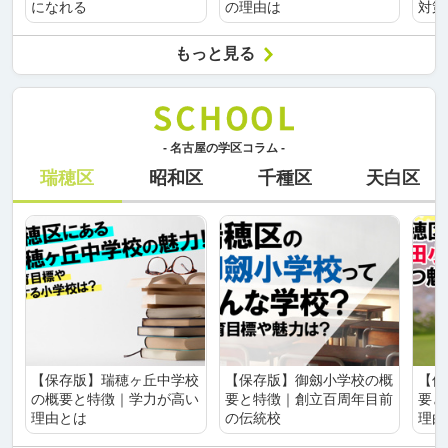
になれる
の理由は
対策
もっと見る
- 名古屋の学区コラム -
瑞穂区
昭和区
千種区
天白区
【保存版】瑞穂ヶ丘中学校
【保存版】御劔小学校の概
【保
の概要と特徴｜学力が高い
要と特徴｜創立百周年目前
要と
理由とは
の伝統校
理由