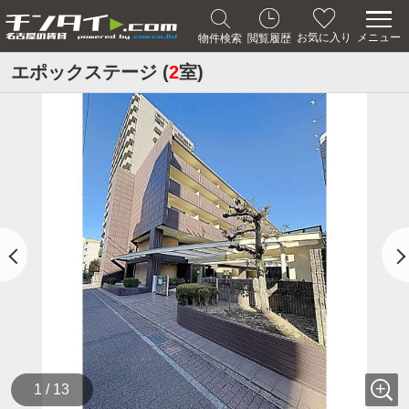
メニュー
お気に入り
物件検索
閲覧履歴
エポックステージ (
2
室)
1 / 13