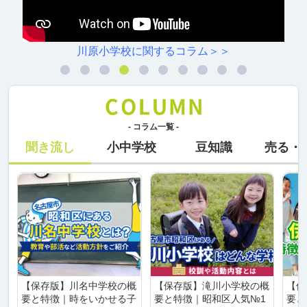
川原小学校に関するコラム＞＞
- コラム一覧 -
聞き流し
小中学校
豆知識
売る・
【保存版】川名中学校の概
【保存版】滝川小学校の概
【保
要と特徴｜時をいかせる子
要と特徴｜昭和区人気№1
要と