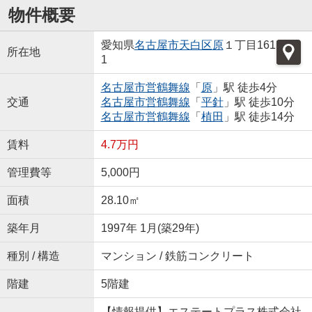
物件概要
愛知県
名古屋市天白区
原
１丁目161
所在地
1
名古屋市営鶴舞線
「
原
」駅 徒歩4分
交通
名古屋市営鶴舞線
「
平針
」駅 徒歩10分
名古屋市営鶴舞線
「
植田
」駅 徒歩14分
賃料
4.7万円
管理費等
5,000円
面積
28.10㎡
築年月
1997年 1月(築29年)
種別 / 構造
マンション / 鉄筋コンクリート
階建
5階建
【情報提供】エステートプラス株式会社