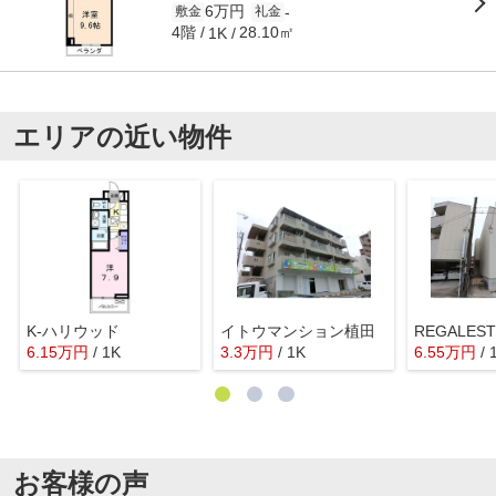
6万円
-
敷金
礼金
4階
28.10㎡
1K
エリアの近い物件
K-ハリウッド
イトウマンション植田
REGALES
6.15
万
円
/ 1K
3.3
万
円
/ 1K
6.55
万
円
/
お客様の声