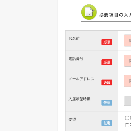
お名前
必須
電話番号
必須
メールアドレス
必須
入居希望時期
任意
要望
任意