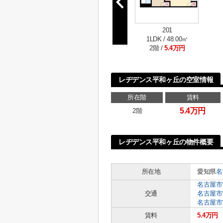
201
1LDK / 48.00㎡
2階 /
5.4万円
レヂデンス平和ヶ丘の空室情報
所在階
賃料
5.4万円
2階
レヂデンス平和ヶ丘の物件概要
所在地
愛知県
名
名古屋市
交通
名古屋市
名古屋市
賃料
5.4万円