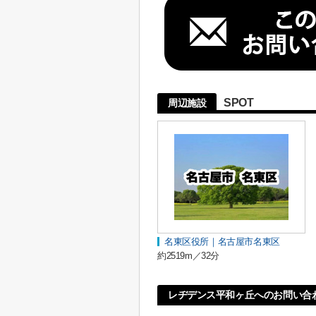
SPOT
周辺施設
名東区役所｜名古屋市名東区
約2519m／32分
レヂデンス平和ヶ丘へのお問い合