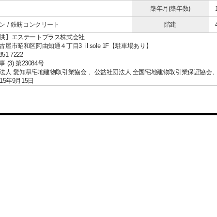
築年月(築年数)
ン / 鉄筋コンクリート
階建
供】エステートプラス株式会社
屋市昭和区阿由知通４丁目3 il sole 1F【駐車場あり】
851-7222
(3) 第23084号
法人 愛知県宅地建物取引業協会 、公益社団法人 全国宅地建物取引業保証協会
15年9月15日