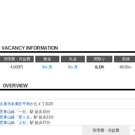
VACANCY INFORMATION
管理費・共益費
敷金
礼金
間取り
面積
4,000円
0ヶ月
0ヶ月
1LDK
48.00㎡
OVERVIEW
古屋市名東区
平和が丘
４丁目20
営東山線
「
一社
」駅 徒歩15分
営東山線
「
星ヶ丘
」駅 徒歩21分
営東山線
「
上社
」駅 徒歩27分
管理費・共益費