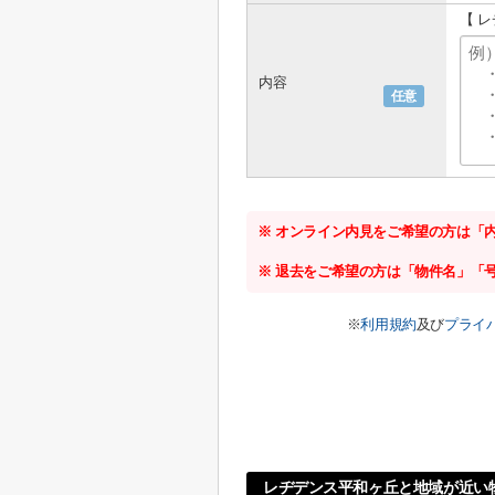
【 
内容
任意
※ オンライン内見をご希望の方は「
※ 退去をご希望の方は「物件名」「
※
利用規約
及び
プライ
レヂデンス平和ヶ丘と地域が近い