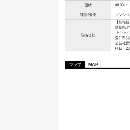
面積
48.00㎡
種別/構造
マンショ
【情報提
愛知県名古
TEL:052-
取扱会社
愛知県知事 
公益社団
得日：20
MAP
マップ