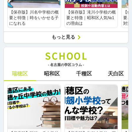
【保存版】川名中学校の概
【保存版】滝川小学校の概
【保
要と特徴｜時をいかせる子
要と特徴｜昭和区人気№1
要と
になれる
の理由は
対策
もっと見る
- 名古屋の学区コラム -
瑞穂区
昭和区
千種区
天白区