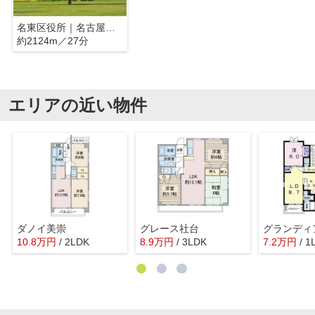
名東区役所｜名古屋市名東区
約2124m／27分
エリアの近い物件
ダノイ美崇
グレース社台
グランディ
10.8
万
円
/ 2LDK
8.9
万
円
/ 3LDK
7.2
万
円
/ 1