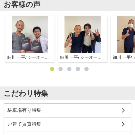
お客様の声
細川 一平/ シーオーエム(株)
細川 一平/ シーオーエム(株)
こだわり特集
駐車場有り特集
戸建て賃貸特集