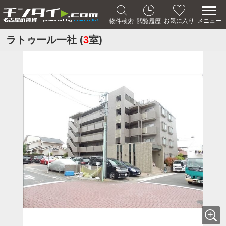
メニュー
お気に入り
物件検索
閲覧履歴
ラトゥール一社 (
3
室)