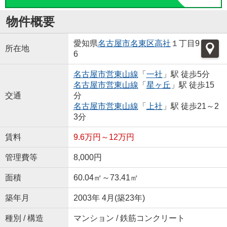
物件概要
愛知県
名古屋市名東区
高社
１丁目9
所在地
6
名古屋市営東山線
「
一社
」駅 徒歩5分
名古屋市営東山線
「
星ヶ丘
」駅 徒歩15
交通
分
名古屋市営東山線
「
上社
」駅 徒歩21～2
3分
賃料
9.6万円～12万円
管理費等
8,000円
面積
60.04㎡～73.41㎡
築年月
2003年 4月(築23年)
種別 / 構造
マンション / 鉄筋コンクリート