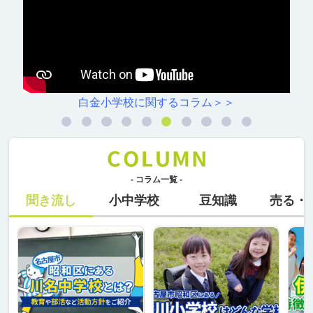
白金小学校に関するコラム＞＞
- コラム一覧 -
聞き流し
小中学校
豆知識
売る・