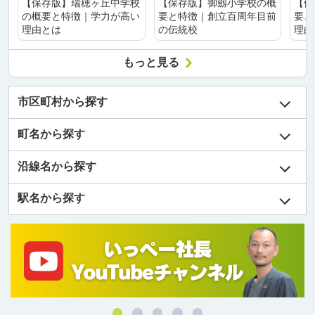
【保存版】瑞穂ヶ丘中学校
【保存版】御劔小学校の概
【保
の概要と特徴｜学力が高い
要と特徴｜創立百周年目前
要と
理由とは
の伝統校
理由
もっと見る
市区町村から探す
町名から探す
沿線名から探す
駅名から探す