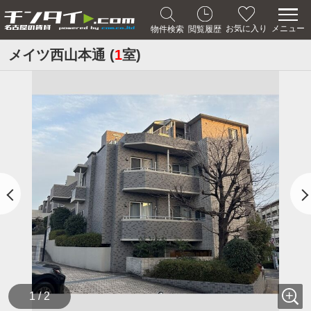
メニュー
お気に入り
物件検索
閲覧履歴
メイツ西山本通 (
1
室)
1 / 2