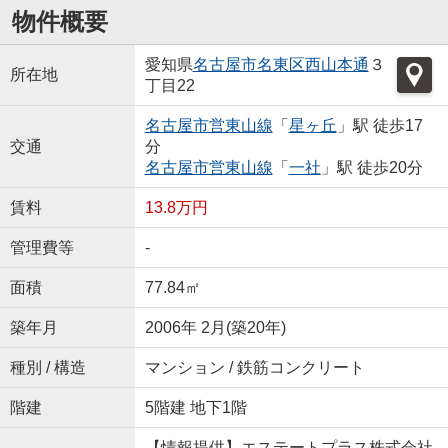
物件概要
愛知県
名古屋市名東区
西山本通
３
所在地
丁目22
名古屋市営東山線
「
星ヶ丘
」駅 徒歩17
交通
分
名古屋市営東山線
「
一社
」駅 徒歩20分
賃料
13.8万円
管理費等
-
面積
77.84㎡
築年月
2006年 2月(築20年)
種別 / 構造
マンション / 鉄筋コンクリート
階建
5階建 地下1階
【情報提供】エステートプラス株式会社