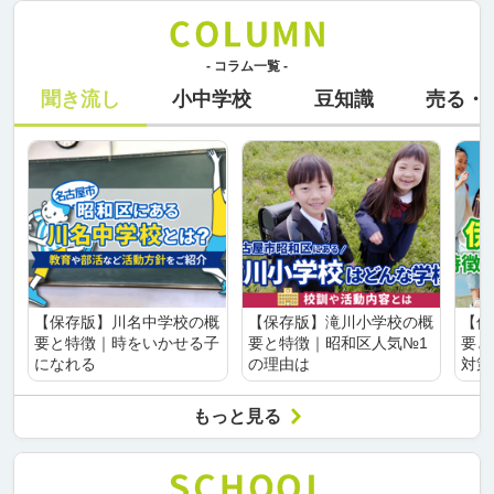
- コラム一覧 -
聞き流し
小中学校
豆知識
売る・
【保存版】川名中学校の概
【保存版】滝川小学校の概
【保
要と特徴｜時をいかせる子
要と特徴｜昭和区人気№1
要と
になれる
の理由は
対策
もっと見る