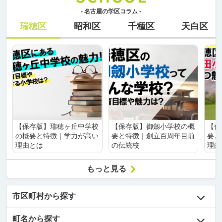
- 名古屋の学区コラム -
瑞穂区
昭和区
千種区
天白区
【保存版】瑞穂ヶ丘中学校
【保存版】御劔小学校の概
【保
の概要と特徴｜学力が高い
要と特徴｜創立百周年目前
要と
理由とは
の伝統校
理由
もっと見る
市区町村から探す
町名から探す