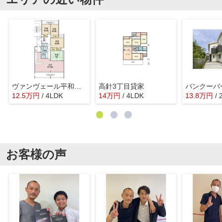
ヴァンヴェール平和ヶ丘
高針3丁目貸家
バンクーバー
12.5
万
円
/ 4LDK
14
万
円
/ 4LDK
13.8
万
円
/
お客様の声