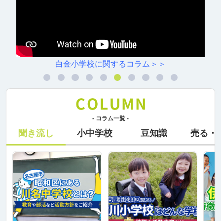
白金小学校に関するコラム＞＞
- コラム一覧 -
聞き流し
小中学校
豆知識
売る・