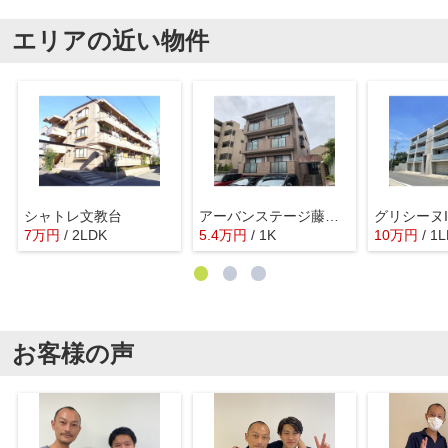
エリアの近い物件
シャトレ文教台
アーバンステージ藤ヶ丘
グリシーヌI
7
万
円
/ 2LDK
5.4
万
円
/ 1K
10
万
円
/ 1
お客様の声