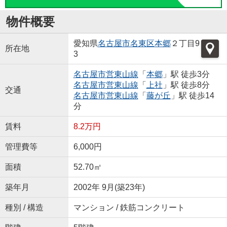
物件概要
愛知県
名古屋市名東区
本郷
２丁目9
所在地
3
名古屋市営東山線
「
本郷
」駅 徒歩3分
名古屋市営東山線
「
上社
」駅 徒歩8分
交通
名古屋市営東山線
「
藤が丘
」駅 徒歩14
分
賃料
8.2万円
管理費等
6,000円
面積
52.70㎡
築年月
2002年 9月(築23年)
種別 / 構造
マンション / 鉄筋コンクリート