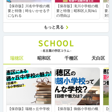
【保存版】川名中学校の概
【保存版】滝川小学校の概
【保
要と特徴｜時をいかせる子
要と特徴｜昭和区人気№1
要と
になれる
の理由は
対策
もっと見る
- 名古屋の学区コラム -
瑞穂区
昭和区
千種区
天白区
【保存版】瑞穂ヶ丘中学校
【保存版】御劔小学校の概
【保