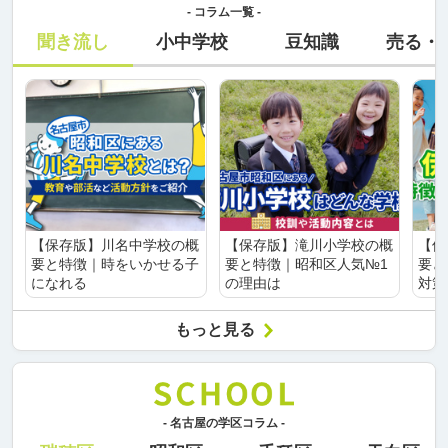
- コラム一覧 -
聞き流し
小中学校
豆知識
売る・
【保存版】川名中学校の概
【保存版】滝川小学校の概
【保
要と特徴｜時をいかせる子
要と特徴｜昭和区人気№1
要と
になれる
の理由は
対策
もっと見る
- 名古屋の学区コラム -