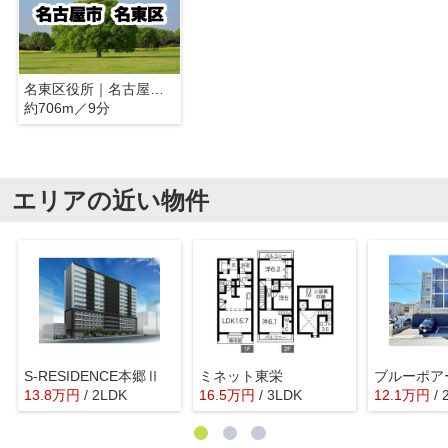
名東区役所｜名古屋市名東区
約706m／9分
エリアの近い物件
S-RESIDENCE本郷Ⅱ
ミネット東栄
ブルーポア
13.8
万
円
/ 2LDK
16.5
万
円
/ 3LDK
12.1
万
円
/