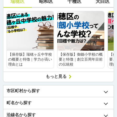
瑞穂区
昭和区
千種区
天白区
【保存版】瑞穂ヶ丘中学校
【保存版】御劔小学校の概
【保
の概要と特徴｜学力が高い
要と特徴｜創立百周年目前
要と
理由とは
の伝統校
理由
もっと見る
市区町村から探す
町名から探す
沿線名から探す