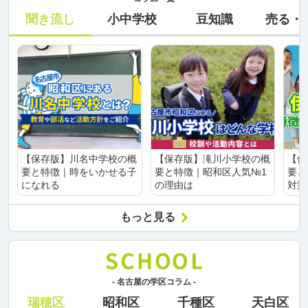
聞き流し
小中学校
豆知識
売る・
【保存版】川名中学校の概
【保存版】滝川小学校の概
【保
要と特徴｜時をいかせる子
要と特徴｜昭和区人気№1
要と
になれる
の理由は
対策
もっと見る
- 名古屋の学区コラム -
瑞穂区
昭和区
千種区
天白区