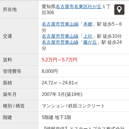
愛知県
名古屋市名東区
社が丘
１丁
所在地
目306
名古屋市営東山線
「
本郷
」駅 徒歩5～6
分
交通
名古屋市営東山線
「
上社
」駅 徒歩10分
名古屋市営東山線
「
藤が丘
」駅 徒歩24
分
賃料
5.2万円～5.7万円
管理費等
8,000円
面積
24.72㎡～24.81㎡
築年月
2007年 3月(築19年)
種別 / 構造
マンション / 鉄筋コンクリート
階建
5階建 地下1階
【情報提供】エステートプラス株式会社