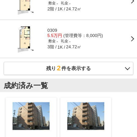
-
-
敷金
礼金
2階
24.72㎡
1K
0309
5.5万円
(管理費等：8,000円)
-
-
敷金
礼金
3階
24.72㎡
1K
2
残り
件を表示する
成約済み一覧