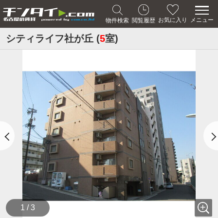
メニュー
お気に入り
物件検索
閲覧履歴
シティライフ社が丘 (
5
室)
1 / 3