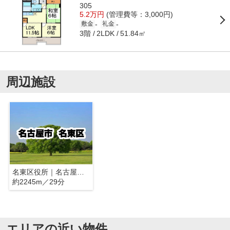
305
5.2万円
(管理費等：3,000円)
-
-
敷金
礼金
3階
51.84㎡
2LDK
周辺施設
名東区役所｜名古屋市名東区
約2245m／29分
エリアの近い物件