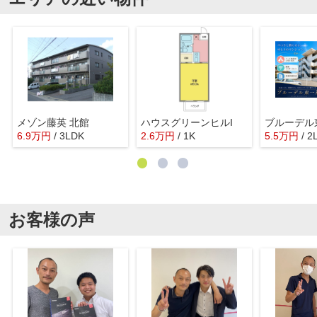
メゾン藤英 北館
ハウスグリーンヒルI
ブルーデル
6.9
万
円
/ 3LDK
2.6
万
円
/ 1K
5.5
万
円
/ 2
お客様の声