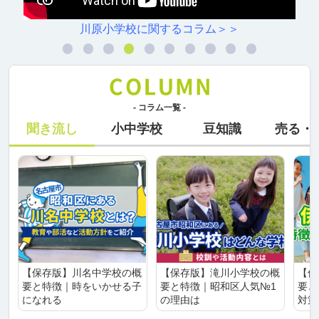
川原小学校に関するコラム＞＞
- コラム一覧 -
聞き流し
小中学校
豆知識
売る・
【保存版】川名中学校の概
【保存版】滝川小学校の概
【保
要と特徴｜時をいかせる子
要と特徴｜昭和区人気№1
要と
になれる
の理由は
対策