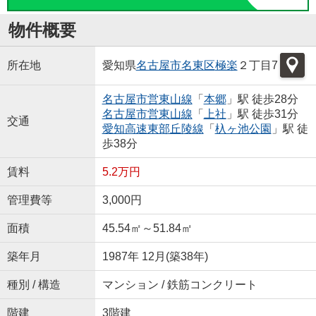
物件概要
所在地
愛知県
名古屋市名東区
極楽
２丁目7
名古屋市営東山線
「
本郷
」駅 徒歩28分
名古屋市営東山線
「
上社
」駅 徒歩31分
交通
愛知高速東部丘陵線
「
杁ヶ池公園
」駅 徒
歩38分
賃料
5.2万円
管理費等
3,000円
面積
45.54㎡～51.84㎡
築年月
1987年 12月(築38年)
種別 / 構造
マンション / 鉄筋コンクリート
階建
3階建