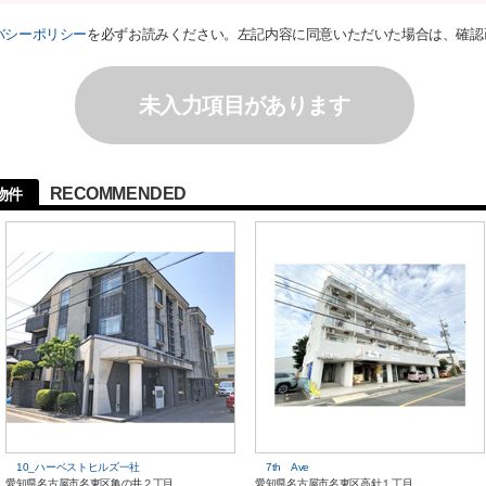
バシーポリシー
を必ずお読みください。左記内容に同意いただいた場合は、確認
未入力項目があります
RECOMMENDED
物件
10_ハーベストヒルズ一社
7th Ave
愛知県名古屋市名東区亀の井２丁目
愛知県名古屋市名東区高針１丁目