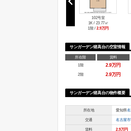
102号室
1K / 23.77㎡
1階 /
2.9万円
サンガーデン猪高台の空室情報
所在階
賃料
2.9万円
1階
2.9万円
2階
サンガーデン猪高台の物件概要
所在地
愛知県
名
交通
名古屋市
賃料
2.9万円