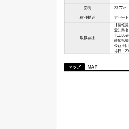
面積
23.77㎡
種別/構造
アパート 
【情報提
愛知県名古
TEL:052-
取扱会社
愛知県知事 
公益社団
得日：20
MAP
マップ