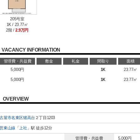
205号室
1K / 23.77㎡
2階 /
2.9万円
VACANCY INFORMATION
管理費・共益費
敷金
礼金
間取り
面積
5,000円
1K
23.77㎡
5,000円
1K
23.77㎡
OVERVIEW
古屋市名東区
猪高台
２丁目1203
営東山線
「
上社
」駅 徒歩12分
管理費・共益費
5,000円