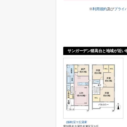
※
利用規約
及び
プライ
サンガーデン猪高台と地域が近い
(仮称)宝ケ丘貸家
愛知県名古屋市名東区宝が丘