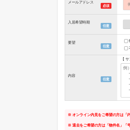
メールアドレス
必須
入居希望時期
任意
要望
任意
【 
内容
任意
※ オンライン内見をご希望の方は「
※ 退去をご希望の方は「物件名」「