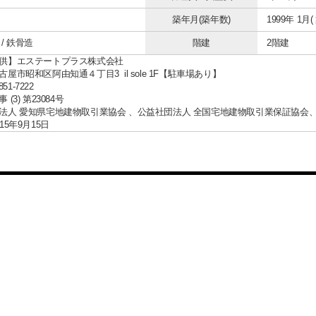
築年月(築年数)
1999年 1月(
/ 鉄骨造
階建
2階建
供】エステートプラス株式会社
屋市昭和区阿由知通４丁目3 il sole 1F【駐車場あり】
851-7222
(3) 第23084号
法人 愛知県宅地建物取引業協会 、公益社団法人 全国宅地建物取引業保証協会
15年9月15日