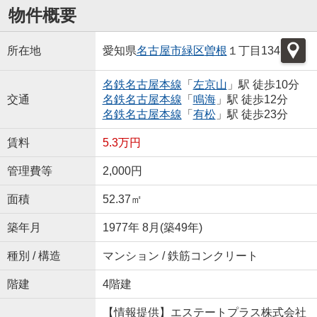
物件概要
所在地
愛知県
名古屋市緑区
曽根
１丁目134
名鉄名古屋本線
「
左京山
」駅 徒歩10分
交通
名鉄名古屋本線
「
鳴海
」駅 徒歩12分
名鉄名古屋本線
「
有松
」駅 徒歩23分
賃料
5.3万円
管理費等
2,000円
面積
52.37㎡
築年月
1977年 8月(築49年)
種別 / 構造
マンション / 鉄筋コンクリート
階建
4階建
【情報提供】エステートプラス株式会社