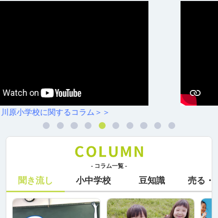
円上中学校に関するコラム＞＞
- コラム一覧 -
聞き流し
小中学校
豆知識
売る・