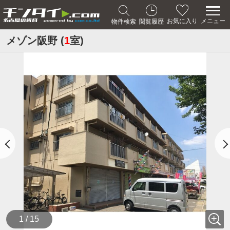
メニュー
お気に入り
物件検索
閲覧履歴
メゾン阪野 (
1
室)
1 / 15