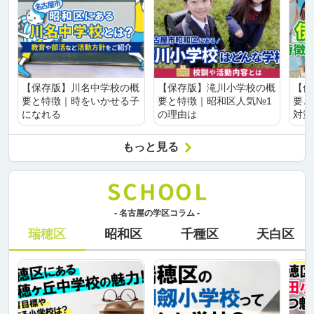
【保存版】川名中学校の概
【保存版】滝川小学校の概
【保
要と特徴｜時をいかせる子
要と特徴｜昭和区人気№1
要と
になれる
の理由は
対策
もっと見る
- 名古屋の学区コラム -
瑞穂区
昭和区
千種区
天白区