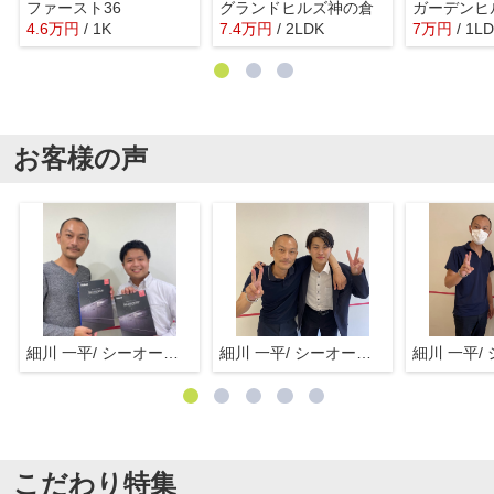
ファースト36
グランドヒルズ神の倉
ガーデンヒ
4.6
万
円
/ 1K
7.4
万
円
/ 2LDK
7
万
円
/ 1L
お客様の声
細川 一平/ シーオーエム(株)
細川 一平/ シーオーエム(株)
こだわり特集