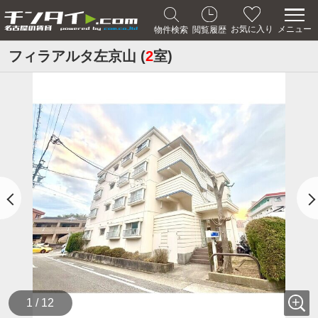
メニュー
お気に入り
物件検索
閲覧履歴
フィラアルタ左京山 (
2
室)
1 / 12