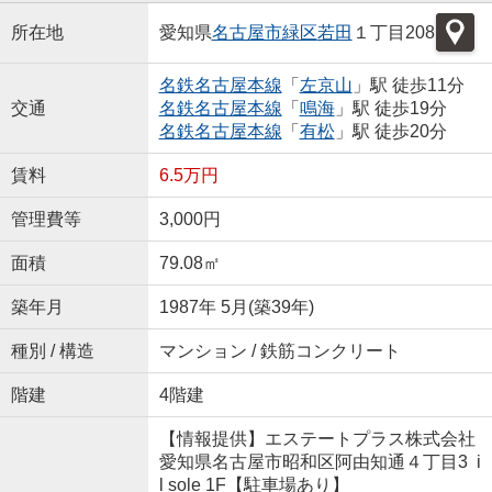
所在地
愛知県
名古屋市緑区
若田
１丁目208
名鉄名古屋本線
「
左京山
」駅 徒歩11分
交通
名鉄名古屋本線
「
鳴海
」駅 徒歩19分
名鉄名古屋本線
「
有松
」駅 徒歩20分
賃料
6.5万円
管理費等
3,000円
面積
79.08㎡
築年月
1987年 5月(築39年)
種別 / 構造
マンション / 鉄筋コンクリート
階建
4階建
【情報提供】エステートプラス株式会社
愛知県名古屋市昭和区阿由知通４丁目3 i
l sole 1F【駐車場あり】