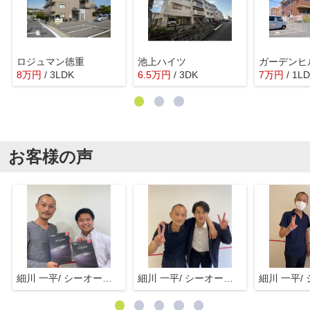
ロジュマン徳重
池上ハイツ
ガーデンヒ
8
万
円
/ 3LDK
6.5
万
円
/ 3DK
7
万
円
/ 1L
お客様の声
細川 一平/ シーオーエム(株)
細川 一平/ シーオーエム(株)