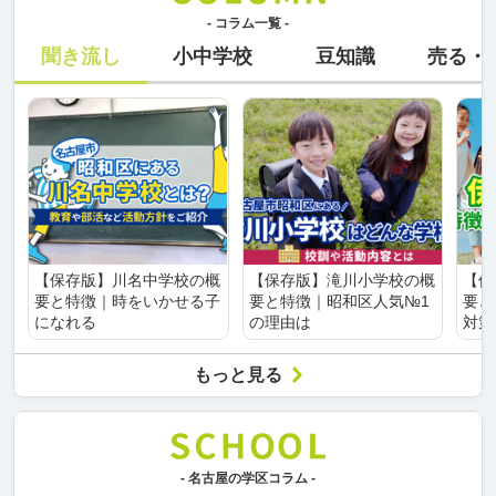
- コラム一覧 -
聞き流し
小中学校
豆知識
売る・
【保存版】川名中学校の概
【保存版】滝川小学校の概
【保
要と特徴｜時をいかせる子
要と特徴｜昭和区人気№1
要と
になれる
の理由は
対策
もっと見る
- 名古屋の学区コラム -