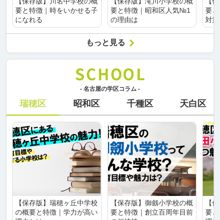
【保存版】川名中学校の概
【保存版】滝川小学校の概
【保
要と特徴｜時をいかせる子
要と特徴｜昭和区人気№1
要と
になれる
の理由は
対策
もっと見る
- 名古屋の学区コラム -
瑞穂区
昭和区
千種区
天白区
【保存版】瑞穂ヶ丘中学校
【保存版】御劔小学校の概
【保
の概要と特徴｜学力が高い
要と特徴｜創立百周年目前
要と