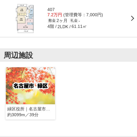
407
7.2万円
(管理費等：7,000円)
2ヶ月
-
敷金
礼金
4階
61.11㎡
2LDK
周辺施設
緑区役所｜名古屋市緑区
約3099m／39分