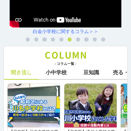
白金小学校に関するコラム＞＞
- コラム一覧 -
聞き流し
小中学校
豆知識
売る・