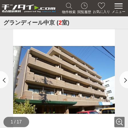
メニュー
お気に入り
物件検索
閲覧履歴
グランディール中京 (
2
室)
1 / 17