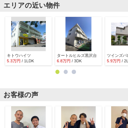
エリアの近い物件
キトウハイツ
タートルヒルズ黒沢台
ツインズパ
5.3
万
円
/ 1LDK
6.8
万
円
/ 3DK
5.9
万
円
/ 2
お客様の声