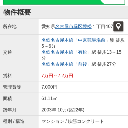
物件概要
所在地
愛知県
名古屋市緑区
境松
１丁目407
名鉄名古屋本線
「
中京競馬場前
」駅 徒歩
5～6分
交通
名鉄名古屋本線
「
有松
」駅 徒歩13～15
分
名鉄名古屋本線
「
前後
」駅 徒歩27分
賃料
7万円～7.2万円
管理費等
7,000円
面積
61.11㎡
築年月
2003年 10月(築22年)
種別 / 構造
マンション / 鉄筋コンクリート