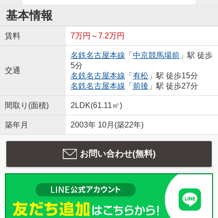
基本情報
賃料
7万円～7.2万円
名鉄名古屋本線
「
中京競馬場前
」駅 徒歩
5分
交通
名鉄名古屋本線
「
有松
」駅 徒歩15分
名鉄名古屋本線
「
前後
」駅 徒歩27分
間取り(面積)
2LDK(61.11㎡)
築年月
2003年 10月(築22年)
お問い合わせ(無料)