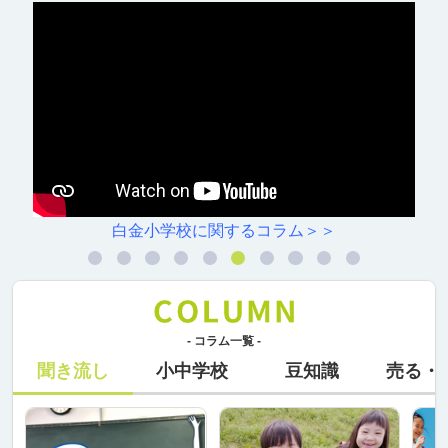
白金小学校に関するコラム＞＞
- コラム一覧 -
聞き流し
小中学校
豆知識
売る・