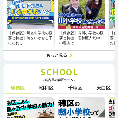
【保存版】川名中学校の概
【保存版】滝川小学校の概
【保
要と特徴｜時をいかせる子
要と特徴｜昭和区人気№1
要と
になれる
の理由は
対策
もっと見る
- 名古屋の学区コラム -
瑞穂区
昭和区
千種区
天白区