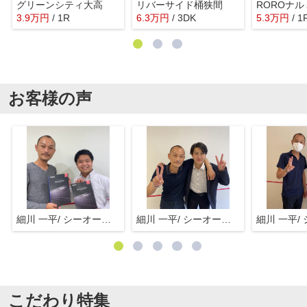
グリーンシティ大高
リバーサイド桶狭間
ROROナル
3.9
万
円
/ 1R
6.3
万
円
/ 3DK
5.3
万
円
/ 1
お客様の声
細川 一平/ シーオーエム(株)
細川 一平/ シーオーエム(株)
こだわり特集