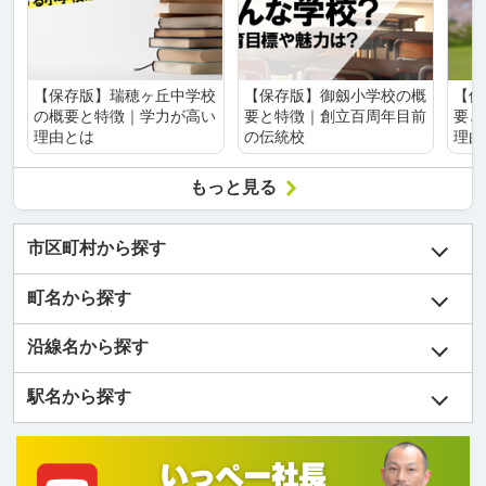
【保存版】瑞穂ヶ丘中学校
【保存版】御劔小学校の概
【保
の概要と特徴｜学力が高い
要と特徴｜創立百周年目前
要と
理由とは
の伝統校
理由
もっと見る
市区町村から探す
町名から探す
沿線名から探す
駅名から探す