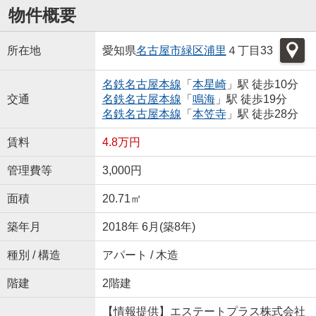
物件概要
所在地
愛知県
名古屋市緑区
浦里
４丁目33
名鉄名古屋本線
「
本星崎
」駅 徒歩10分
交通
名鉄名古屋本線
「
鳴海
」駅 徒歩19分
名鉄名古屋本線
「
本笠寺
」駅 徒歩28分
賃料
4.8万円
管理費等
3,000円
面積
20.71㎡
築年月
2018年 6月(築8年)
種別 / 構造
アパート / 木造
階建
2階建
【情報提供】エステートプラス株式会社