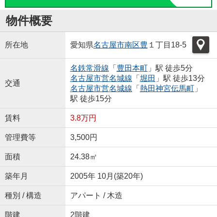
物件概要
所在地
愛知県
名古屋市南区
豊
１丁目18-5
名鉄常滑線
「
豊田本町
」駅 徒歩5分
名古屋市営名城線
「
堀田
」駅 徒歩13分
交通
名古屋市営名城線
「
熱田神宮伝馬町
」
駅 徒歩15分
賃料
3.8万円
管理費等
3,500円
面積
24.38㎡
築年月
2005年 10月(築20年)
種別 / 構造
アパート / 木造
階建
2階建