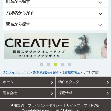
町名から探す
沿線名から探す
駅名から探す
チンタイドットコム
>
(賃貸)地域から探す
>
名古屋市南区
>
リブレア豊II
ホーム
物件カタログ
運営会社
採用情報
利用規約
プライバシーポリシー
サイトマップ
PC版
Copyright(c) com.co.,ltd All rights reserved.