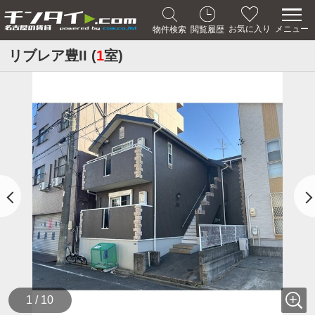
メニュー
お気に入り
物件検索
閲覧履歴
リブレア豊II (
1
室)
1 / 10