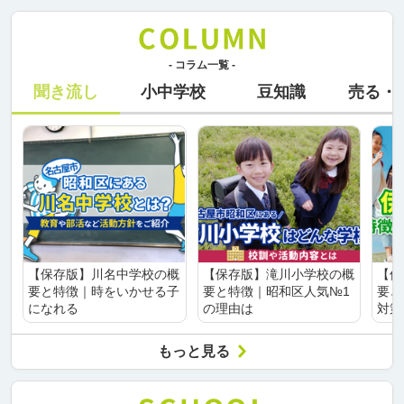
- コラム一覧 -
聞き流し
小中学校
豆知識
売る・
【保存版】川名中学校の概
【保存版】滝川小学校の概
【保
要と特徴｜時をいかせる子
要と特徴｜昭和区人気№1
要と
になれる
の理由は
対策
もっと見る