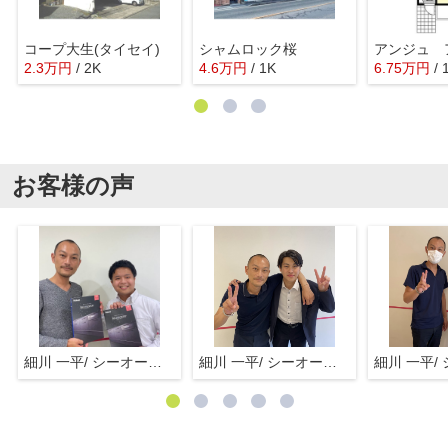
コープ大生(タイセイ)
シャムロック桜
2.3
万
円
/ 2K
4.6
万
円
/ 1K
6.75
万
円
/
お客様の声
細川 一平/ シーオーエム(株)
細川 一平/ シーオーエム(株)