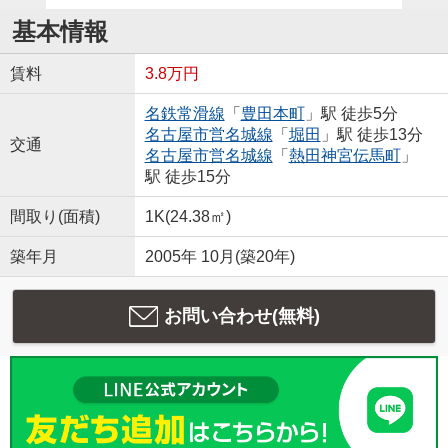
基本情報
賃料
3.8万円
名鉄常滑線
「
豊田本町
」駅 徒歩5分
名古屋市営名城線
「
堀田
」駅 徒歩13分
交通
名古屋市営名城線
「
熱田神宮伝馬町
」
駅 徒歩15分
間取り(面積)
1K(24.38㎡)
築年月
2005年 10月(築20年)
お問い合わせ(無料)