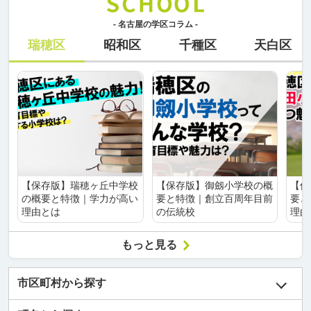
- 名古屋の学区コラム -
瑞穂区
昭和区
千種区
天白区
【保存版】瑞穂ヶ丘中学校
【保存版】御劔小学校の概
【保
の概要と特徴｜学力が高い
要と特徴｜創立百周年目前
要と
理由とは
の伝統校
理由
もっと見る
市区町村から探す