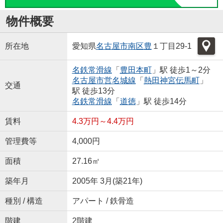
物件概要
所在地
愛知県
名古屋市南区
豊
１丁目29-1
名鉄常滑線
「
豊田本町
」駅 徒歩1～2分
名古屋市営名城線
「
熱田神宮伝馬町
」
交通
駅 徒歩13分
名鉄常滑線
「
道徳
」駅 徒歩14分
賃料
4.3万円～4.4万円
管理費等
4,000円
面積
27.16㎡
築年月
2005年 3月(築21年)
種別 / 構造
アパート / 鉄骨造
階建
2階建