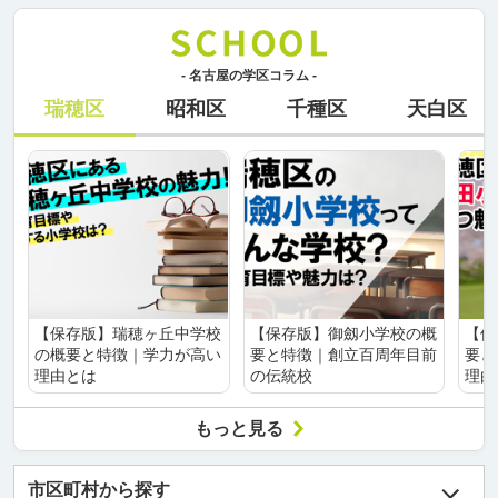
- 名古屋の学区コラム -
瑞穂区
昭和区
千種区
天白区
【保存版】瑞穂ヶ丘中学校
【保存版】御劔小学校の概
【保
の概要と特徴｜学力が高い
要と特徴｜創立百周年目前
要と
理由とは
の伝統校
理由
もっと見る
市区町村から探す