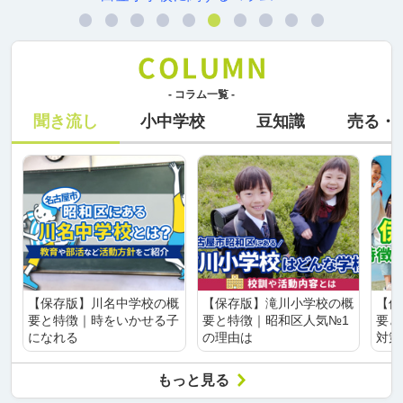
- コラム一覧 -
聞き流し
小中学校
豆知識
売る・
【保存版】川名中学校の概
【保存版】滝川小学校の概
【保
要と特徴｜時をいかせる子
要と特徴｜昭和区人気№1
要と
になれる
の理由は
対策
もっと見る