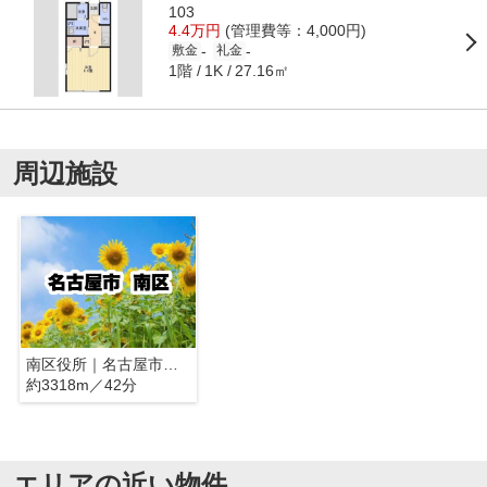
103
4.4万円
(管理費等：4,000円)
-
-
敷金
礼金
1階
27.16㎡
1K
周辺施設
南区役所｜名古屋市南区
約3318m／42分
エリアの近い物件