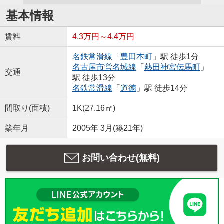
基本情報
賃料
4.3万円～4.4万円
名鉄常滑線
「
豊田本町
」駅 徒歩1分
名古屋市営名城線
「
熱田神宮伝馬町
」
交通
駅 徒歩13分
名鉄常滑線
「
道徳
」駅 徒歩14分
間取り(面積)
1K(27.16㎡)
築年月
2005年 3月(築21年)
お問い合わせ(無料)