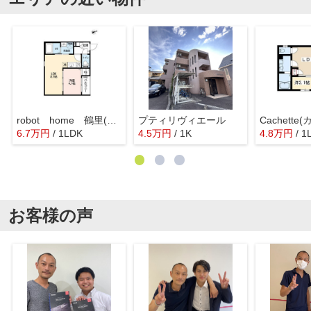
robot home 鶴里(ロボットホームツル
プティリヴィエール
Cachette
6.7
万
円
/ 1LDK
4.5
万
円
/ 1K
4.8
万
円
/ 1
お客様の声