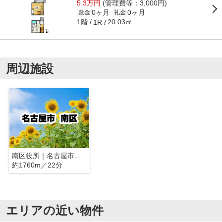
5.3万円
(管理費等：3,000円)
0ヶ月
0ヶ月
敷金
礼金
1階
20.03㎡
1R
周辺施設
南区役所｜名古屋市南区
約1760m／22分
エリアの近い物件