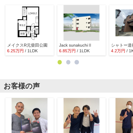
メイクスR元柴田公園
Jack sunakuchiⅡ
シャトー道
6.25
万
円
/ 1LDK
6.85
万
円
/ 1LDK
4.2
万
円
/ 1
お客様の声