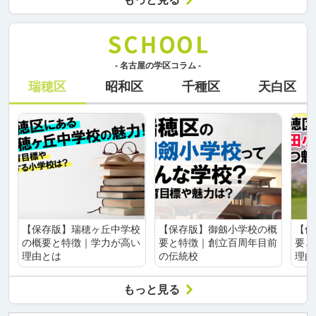
- 名古屋の学区コラム -
瑞穂区
昭和区
千種区
天白区
【保存版】瑞穂ヶ丘中学校
【保存版】御劔小学校の概
【保
の概要と特徴｜学力が高い
要と特徴｜創立百周年目前
要と
理由とは
の伝統校
理由
もっと見る