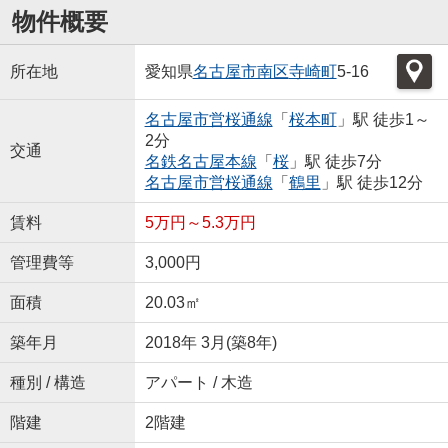
物件概要
所在地
愛知県
名古屋市南区
寺崎町
5-16
名古屋市営桜通線
「
桜本町
」駅 徒歩1～
2分
交通
名鉄名古屋本線
「
桜
」駅 徒歩7分
名古屋市営桜通線
「
鶴里
」駅 徒歩12分
賃料
5万円～5.3万円
管理費等
3,000円
面積
20.03㎡
築年月
2018年 3月(築8年)
種別 / 構造
アパート / 木造
階建
2階建