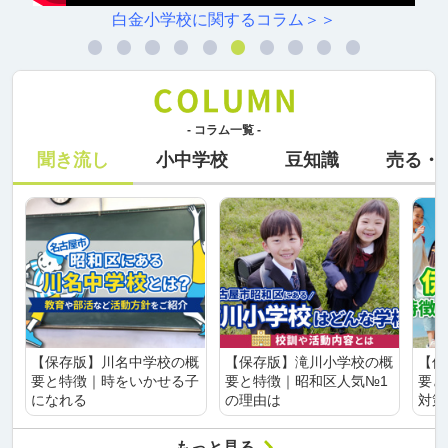
白金小学校に関するコラム＞＞
- コラム一覧 -
聞き流し
小中学校
豆知識
売る・
【保存版】川名中学校の概
【保存版】滝川小学校の概
【保
要と特徴｜時をいかせる子
要と特徴｜昭和区人気№1
要と
になれる
の理由は
対策
もっと見る