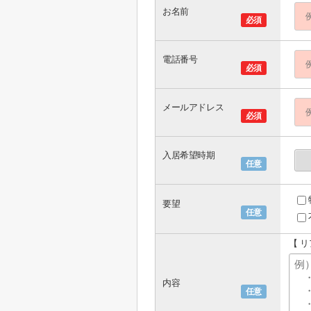
お名前
必須
電話番号
必須
メールアドレス
必須
入居希望時期
任意
要望
任意
【 
内容
任意