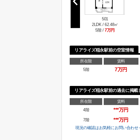
501
2LDK / 62.48㎡
5階 /
7万円
リアライズ稲永駅前の空室情報
所在階
賃料
7万円
5階
リアライズ稲永駅前の過去に掲載
所在階
賃料
***万円
4階
***万円
7階
現況の確認はお気軽にお問い合わせ