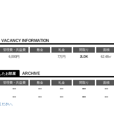
VACANCY INFORMATION
管理費・共益費
敷金
礼金
間取り
面積
6,000円
7万円
2LDK
62.48㎡
ARCHIVE
したお部屋
管理費・共益費
敷金
礼金
間取り
面積
***
***
***
***
***
***
***
***
***
***
ください。