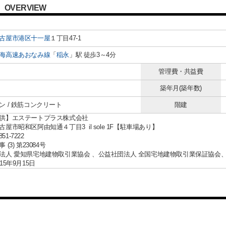
OVERVIEW
古屋市港区
十一屋
１丁目47-1
海高速あおなみ線
「
稲永
」駅 徒歩3～4分
管理費・共益費
築年月(築年数)
ン / 鉄筋コンクリート
階建
供】エステートプラス株式会社
屋市昭和区阿由知通４丁目3 il sole 1F【駐車場あり】
851-7222
(3) 第23084号
法人 愛知県宅地建物取引業協会 、公益社団法人 全国宅地建物取引業保証協会
15年9月15日