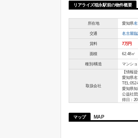
リアライズ稲永駅前の物件概要
所在地
愛知県
名
交通
名古屋臨
賃料
7万円
面積
62.48㎡
種別/構造
マンショ
【情報提
愛知県名古
TEL:052-
取扱会社
愛知県知事 
公益社団
得日：20
MAP
マップ