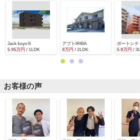
Jack koyoⅢ
アプトIRIBA
ポートシテ
5.95
万
円
/ 1LDK
8
万
円
/ 2LDK
5.8
万
円
/ 3
お客様の声