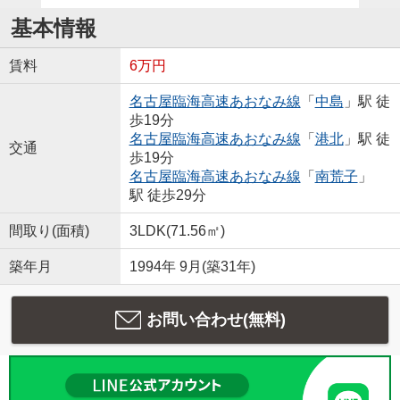
基本情報
賃料
6万円
名古屋臨海高速あおなみ線
「
中島
」駅 徒
歩19分
名古屋臨海高速あおなみ線
「
港北
」駅 徒
交通
歩19分
名古屋臨海高速あおなみ線
「
南荒子
」
駅 徒歩29分
間取り(面積)
3LDK(71.56㎡)
築年月
1994年 9月(築31年)
お問い合わせ(無料)