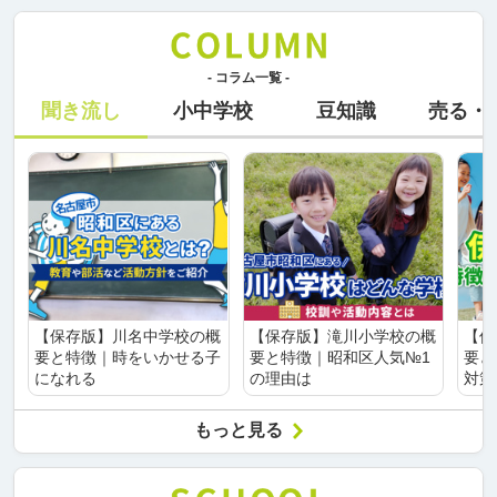
- コラム一覧 -
聞き流し
小中学校
豆知識
売る・
【保存版】川名中学校の概
【保存版】滝川小学校の概
【保
要と特徴｜時をいかせる子
要と特徴｜昭和区人気№1
要と
になれる
の理由は
対策
もっと見る