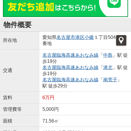
物件概要
愛知県
名古屋市港区
小碓
１丁目504
所在地
番地
名古屋臨海高速あおなみ線
「
中島
」駅 徒
歩19分
名古屋臨海高速あおなみ線
「
港北
」駅 徒
交通
歩19分
名古屋臨海高速あおなみ線
「
南荒子
」
駅 徒歩29分
賃料
6万円
管理費等
5,000円
面積
71.56㎡