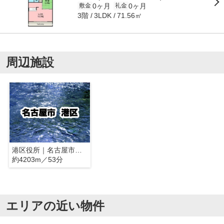
0ヶ月
0ヶ月
敷金
礼金
3階
71.56㎡
3LDK
周辺施設
港区役所｜名古屋市港区
約4203m／53分
エリアの近い物件