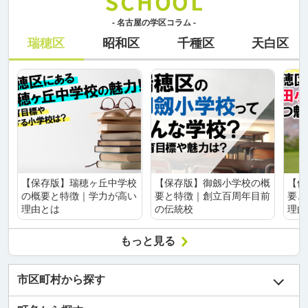
- 名古屋の学区コラム -
瑞穂区
昭和区
千種区
天白区
【保存版】瑞穂ヶ丘中学校
【保存版】御劔小学校の概
【保
の概要と特徴｜学力が高い
要と特徴｜創立百周年目前
要と
理由とは
の伝統校
理由
もっと見る
市区町村から探す