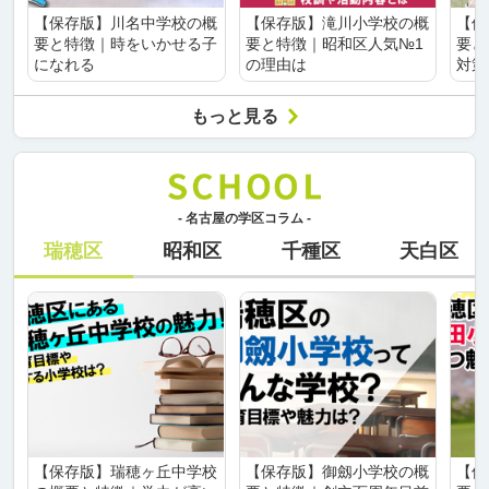
【保存版】川名中学校の概
【保存版】滝川小学校の概
【保
要と特徴｜時をいかせる子
要と特徴｜昭和区人気№1
要と
になれる
の理由は
対策
もっと見る
- 名古屋の学区コラム -
瑞穂区
昭和区
千種区
天白区
【保存版】瑞穂ヶ丘中学校
【保存版】御劔小学校の概
【保