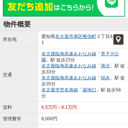
物件概要
愛知県
名古屋市港区
惟信町
２丁目4
所在地
1
名古屋臨海高速あおなみ線
「
荒子川公
園
」駅 徒歩23分
名古屋臨海高速あおなみ線
「
港北
」駅 徒
歩33分
交通
名古屋臨海高速あおなみ線
「
稲永
」駅 徒
歩35分
名古屋市営名港線
「
築地口
」駅 徒歩56
分
賃料
6.5万円～8.1万円
管理費等
6,000円