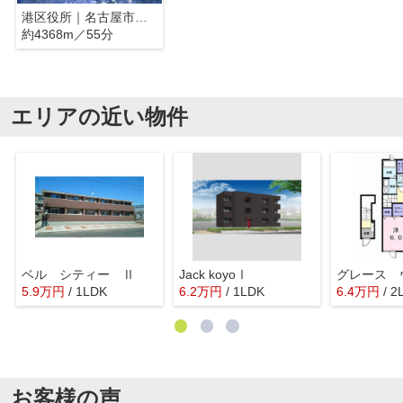
港区役所｜名古屋市港区
約4368m／55分
エリアの近い物件
ベル シティー Ⅱ
Jack koyoⅠ
グレース 
5.9
万
円
/ 1LDK
6.2
万
円
/ 1LDK
6.4
万
円
/ 2
お客様の声