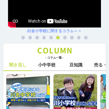
白金小学校に関するコラム＞＞
- コラム一覧 -
聞き流し
小中学校
豆知識
売る・