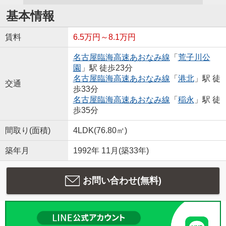
基本情報
賃料
6.5万円～8.1万円
名古屋臨海高速あおなみ線
「
荒子川公
園
」駅 徒歩23分
名古屋臨海高速あおなみ線
「
港北
」駅 徒
交通
歩33分
名古屋臨海高速あおなみ線
「
稲永
」駅 徒
歩35分
間取り(面積)
4LDK(76.80㎡)
築年月
1992年 11月(築33年)
お問い合わせ(無料)