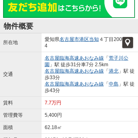
物件概要
愛知県
名古屋市港区
当知
４丁目200
所在地
4
名古屋臨海高速あおなみ線
「
荒子川公
園
」駅 徒歩31分車7分 2.5km
名古屋臨海高速あおなみ線
「
港北
」駅 徒
交通
歩33分
名古屋臨海高速あおなみ線
「
中島
」駅 徒
歩43分
賃料
7.7万円
管理費等
5,400円
面積
62.18㎡