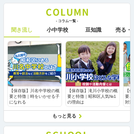
- コラム一覧 -
聞き流し
小中学校
豆知識
売る・
【保存版】川名中学校の概
【保存版】滝川小学校の概
【保
要と特徴｜時をいかせる子
要と特徴｜昭和区人気№1
要と
になれる
の理由は
対策
もっと見る