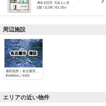
9万円
1ヶ月
敷金
礼金
1階
62.18㎡
2LDK
周辺施設
港区役所｜名古屋市港区
約4964m／63分
エリアの近い物件