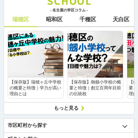
- 名古屋の学区コラム -
瑞穂区
昭和区
千種区
天白区
【保存版】瑞穂ヶ丘中学校
【保存版】御劔小学校の概
【保
の概要と特徴｜学力が高い
要と特徴｜創立百周年目前
要と
理由とは
の伝統校
理由
もっと見る
市区町村から探す