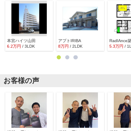
本宮ハイツ山田
アプトIRIBA
6.2
万
円
/ 3LDK
8
万
円
/ 2LDK
5.3
万
円
/ 1
お客様の声