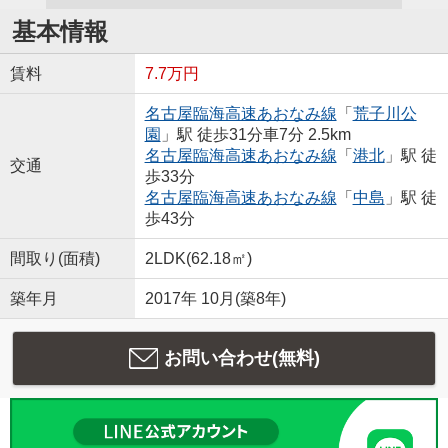
基本情報
賃料
7.7万円
名古屋臨海高速あおなみ線
「
荒子川公
園
」駅 徒歩31分車7分 2.5km
名古屋臨海高速あおなみ線
「
港北
」駅 徒
交通
歩33分
名古屋臨海高速あおなみ線
「
中島
」駅 徒
歩43分
間取り(面積)
2LDK(62.18㎡)
築年月
2017年 10月(築8年)
お問い合わせ(無料)