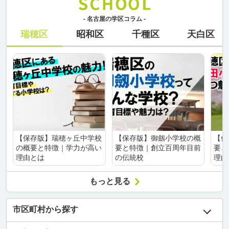
- 名古屋の学区コラム -
瑞穂区
昭和区
千種区
天白区
【保存版】瑞穂ヶ丘中学校
【保存版】御劔小学校の概
【保
の概要と特徴｜学力が高い
要と特徴｜創立百周年目前
要と
理由とは
の伝統校
理由
もっと見る
市区町村から探す