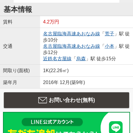
基本情報
賃料
4.2万円
名古屋臨海高速あおなみ線
「
荒子
」駅 徒
歩10分
交通
名古屋臨海高速あおなみ線
「
小本
」駅 徒
歩12分
近鉄名古屋線
「
烏森
」駅 徒歩15分
間取り(面積)
1K(22.26㎡)
築年月
2016年 12月(築9年)
お問い合わせ(無料)