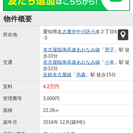
物件概要
愛知県
名古屋市中川区
小本
２丁目6
所在地
-3
名古屋臨海高速あおなみ線
「
荒子
」駅 徒
歩10分
交通
名古屋臨海高速あおなみ線
「
小本
」駅 徒
歩12分
近鉄名古屋線
「
烏森
」駅 徒歩15分
賃料
4.2万円
管理費等
3,000円
面積
22.26㎡
築年月
2016年 12月(築9年)