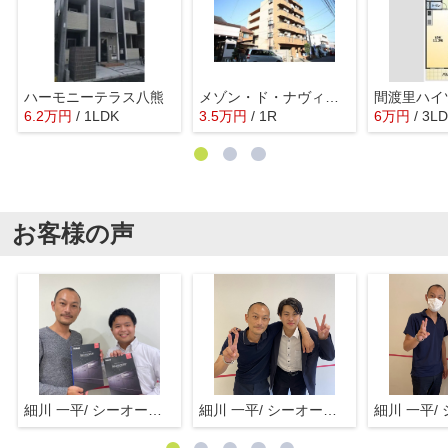
ハーモニーテラス八熊
メゾン・ド・ナヴィール
間渡里ハイ
6.2
万
円
/ 1LDK
3.5
万
円
/ 1R
6
万
円
/ 3L
お客様の声
細川 一平/ シーオーエム(株)
細川 一平/ シーオーエム(株)