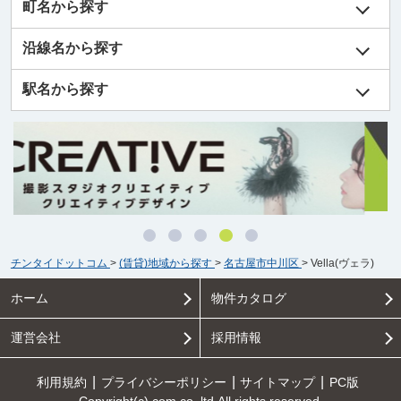
町名から探す
沿線名から探す
駅名から探す
チンタイドットコム
>
(賃貸)地域から探す
>
名古屋市中川区
>
Vella(ヴェラ)
ホーム
物件カタログ
運営会社
採用情報
利用規約
プライバシーポリシー
サイトマップ
PC版
Copyright(c) com.co.,ltd All rights reserved.