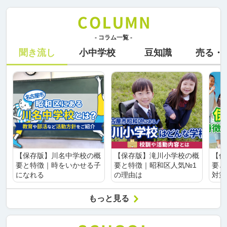
- コラム一覧 -
聞き流し
小中学校
豆知識
売る・
【保存版】川名中学校の概
【保存版】滝川小学校の概
【保
要と特徴｜時をいかせる子
要と特徴｜昭和区人気№1
要と
になれる
の理由は
対策
もっと見る