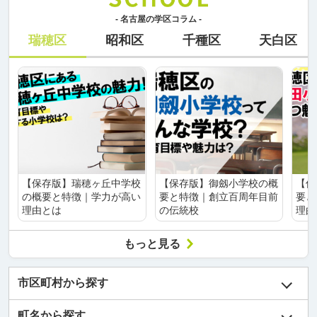
- 名古屋の学区コラム -
瑞穂区
昭和区
千種区
天白区
【保存版】瑞穂ヶ丘中学校
【保存版】御劔小学校の概
【保
の概要と特徴｜学力が高い
要と特徴｜創立百周年目前
要と
理由とは
の伝統校
理由
もっと見る
市区町村から探す
町名から探す