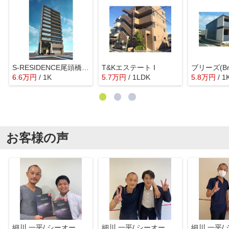
S-RESIDENCE尾頭橋clarity(クラリティ)
T&Kエステート I
ブリーズ(Bre
6.6
万
円
/ 1K
5.7
万
円
/ 1LDK
5.8
万
円
/ 1
お客様の声
細川 一平/ シーオーエム(株)
細川 一平/ シーオーエム(株)