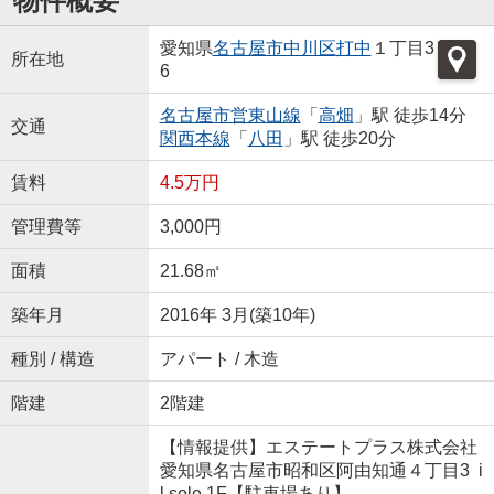
物件概要
愛知県
名古屋市中川区
打中
１丁目3
所在地
6
名古屋市営東山線
「
高畑
」駅 徒歩14分
交通
関西本線
「
八田
」駅 徒歩20分
賃料
4.5万円
管理費等
3,000円
面積
21.68㎡
築年月
2016年 3月(築10年)
種別 / 構造
アパート / 木造
階建
2階建
【情報提供】エステートプラス株式会社
愛知県名古屋市昭和区阿由知通４丁目3 i
l sole 1F【駐車場あり】