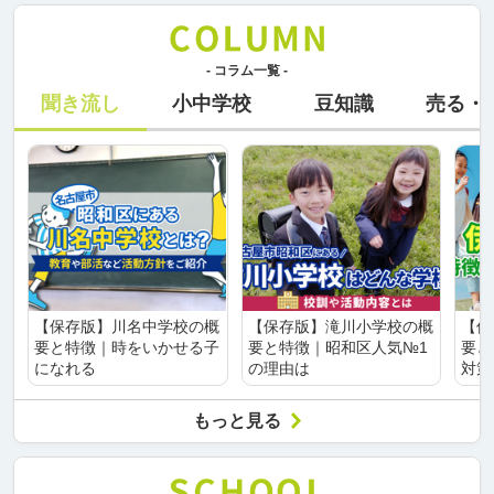
- コラム一覧 -
聞き流し
小中学校
豆知識
売る・
【保存版】川名中学校の概
【保存版】滝川小学校の概
【保
要と特徴｜時をいかせる子
要と特徴｜昭和区人気№1
要と
になれる
の理由は
対策
もっと見る