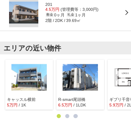
201
4.5万円
(管理費等：3,000円)
0ヶ月
1ヶ月
敷金
礼金
2階
39.69㎡
2DK
エリアの近い物件
キャッスル横前
R-smart尾頭橋
ギブリ千音
5
万
円
/ 1K
6.5
万
円
/ 1LDK
5.9
万
円
/ 2