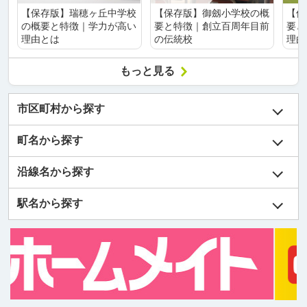
【保存版】瑞穂ヶ丘中学校
【保存版】御劔小学校の概
【保
の概要と特徴｜学力が高い
要と特徴｜創立百周年目前
要と
理由とは
の伝統校
理由
もっと見る
市区町村から探す
町名から探す
沿線名から探す
駅名から探す