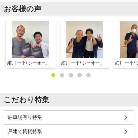
お客様の声
細川 一平/ シーオーエム(株)
細川 一平/ シーオーエム(株)
こだわり特集
駐車場有り特集
戸建て賃貸特集