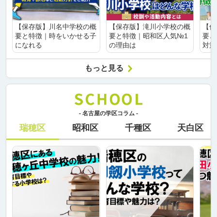
【保存版】川名中学校の概
【保存版】滝川小学校の概
【保
要と特徴｜時をいかせる子
要と特徴｜昭和区人気№1
要と
になれる
の理由は
対策
もっと見る
- 名古屋の学区コラム -
瑞穂区
昭和区
千種区
天白区