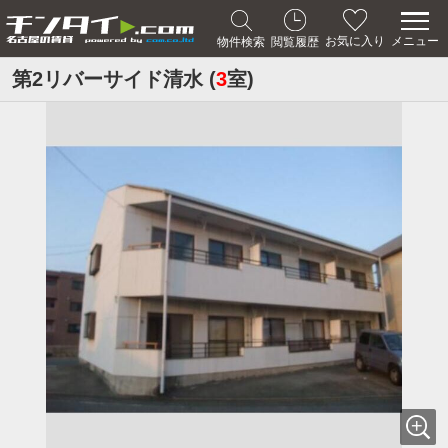
メニュー
お気に入り
物件検索
閲覧履歴
第2リバーサイド清水 (
3
室)