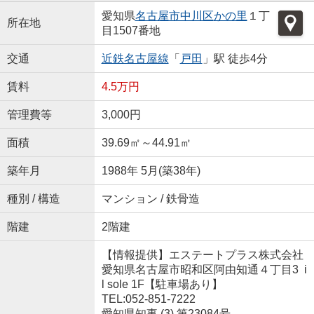
愛知県
名古屋市中川区
かの里
１丁
所在地
目1507番地
交通
近鉄名古屋線
「
戸田
」駅 徒歩4分
賃料
4.5万円
管理費等
3,000円
面積
39.69㎡～44.91㎡
築年月
1988年 5月(築38年)
種別 / 構造
マンション / 鉄骨造
階建
2階建
【情報提供】エステートプラス株式会社
愛知県名古屋市昭和区阿由知通４丁目3 i
l sole 1F【駐車場あり】
TEL:052-851-7222
愛知県知事 (3) 第23084号