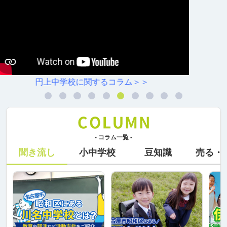
白金小学校に関するコラム＞＞
- コラム一覧 -
聞き流し
小中学校
豆知識
売る・