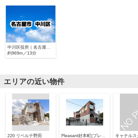
中川区役所｜名古屋市中川区
約969m／13分
エリアの近い物件
220 リベルテ野田
Pleasant好本町(プレザント好本町)
キャナルス