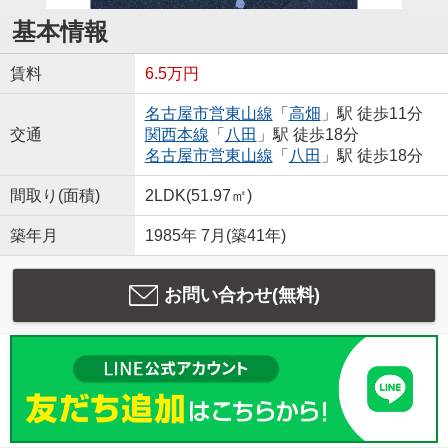
基本情報
賃料
6.5万円
名古屋市営東山線
「
高畑
」駅 徒歩11分
交通
関西本線
「
八田
」駅 徒歩18分
名古屋市営東山線
「
八田
」駅 徒歩18分
間取り(面積)
2LDK(51.97㎡)
築年月
1985年 7月(築41年)
お問い合わせ(無料)