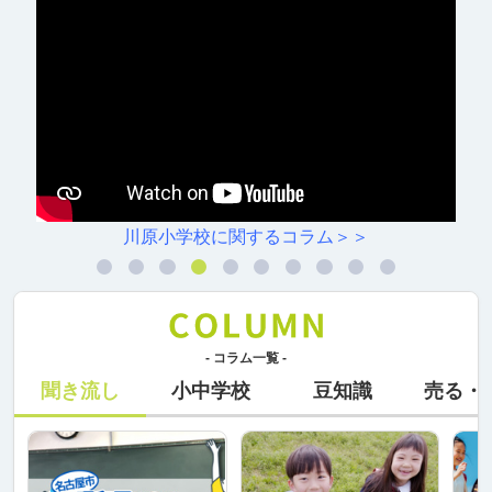
川原小学校に関するコラム＞＞
- コラム一覧 -
聞き流し
小中学校
豆知識
売る・