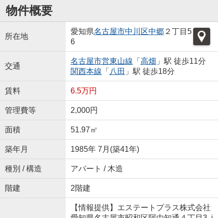
物件概要
愛知県
名古屋市中川区
中郷
２丁目5
所在地
6
名古屋市営東山線
「
高畑
」駅 徒歩11分
交通
関西本線
「
八田
」駅 徒歩18分
賃料
6.5万円
管理費等
2,000円
面積
51.97㎡
築年月
1985年 7月(築41年)
種別 / 構造
アパート / 木造
階建
2階建
【情報提供】エステートプラス株式会社
愛知県名古屋市昭和区阿由知通４丁目3 i