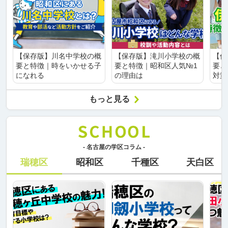
【保存版】川名中学校の概
【保存版】滝川小学校の概
【保
要と特徴｜時をいかせる子
要と特徴｜昭和区人気№1
要と
になれる
の理由は
対策
もっと見る
- 名古屋の学区コラム -
瑞穂区
昭和区
千種区
天白区