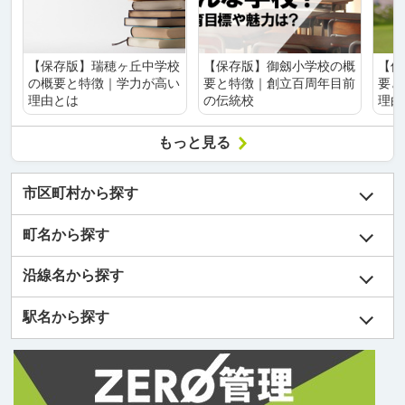
【保存版】瑞穂ヶ丘中学校
【保存版】御劔小学校の概
【保
の概要と特徴｜学力が高い
要と特徴｜創立百周年目前
要と
理由とは
の伝統校
理由
もっと見る
市区町村から探す
町名から探す
沿線名から探す
駅名から探す