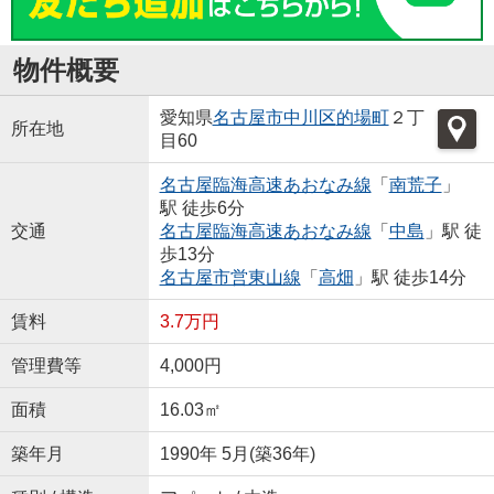
物件概要
愛知県
名古屋市中川区
的場町
２丁
所在地
目60
名古屋臨海高速あおなみ線
「
南荒子
」
駅 徒歩6分
交通
名古屋臨海高速あおなみ線
「
中島
」駅 徒
歩13分
名古屋市営東山線
「
高畑
」駅 徒歩14分
賃料
3.7万円
管理費等
4,000円
面積
16.03㎡
築年月
1990年 5月(築36年)