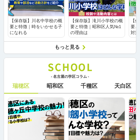
【保存版】川名中学校の概
【保存版】滝川小学校の概
【保
要と特徴｜時をいかせる子
要と特徴｜昭和区人気№1
要と
になれる
の理由は
対策
もっと見る
- 名古屋の学区コラム -
瑞穂区
昭和区
千種区
天白区