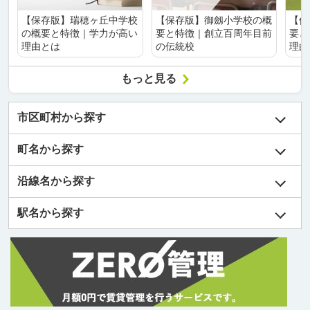
【保存版】瑞穂ヶ丘中学校
【保存版】御劔小学校の概
【保
の概要と特徴｜学力が高い
要と特徴｜創立百周年目前
要と
理由とは
の伝統校
理由
もっと見る
市区町村から探す
町名から探す
沿線名から探す
駅名から探す