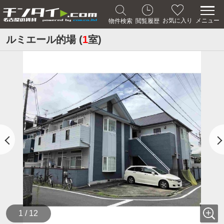
メニュー
お気に入り
物件検索
閲覧履歴
ルミエール的場 (
1
室)
1 / 12