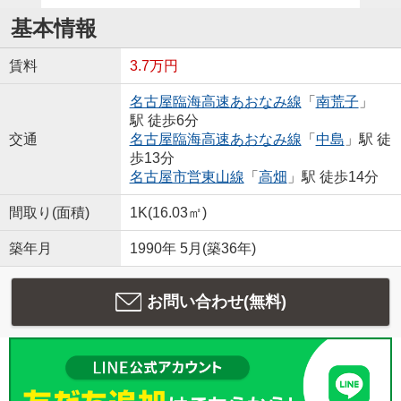
基本情報
賃料
3.7万円
名古屋臨海高速あおなみ線
「
南荒子
」
駅 徒歩6分
交通
名古屋臨海高速あおなみ線
「
中島
」駅 徒
歩13分
名古屋市営東山線
「
高畑
」駅 徒歩14分
間取り(面積)
1K(16.03㎡)
築年月
1990年 5月(築36年)
お問い合わせ(無料)