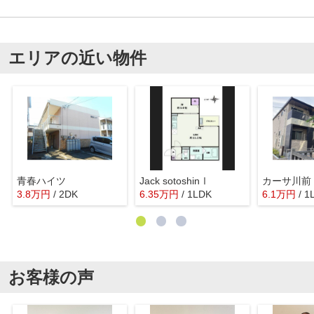
エリアの近い物件
青春ハイツ
Jack sotoshinⅠ
カーサ川前
3.8
万
円
/ 2DK
6.35
万
円
/ 1LDK
6.1
万
円
/ 1
お客様の声