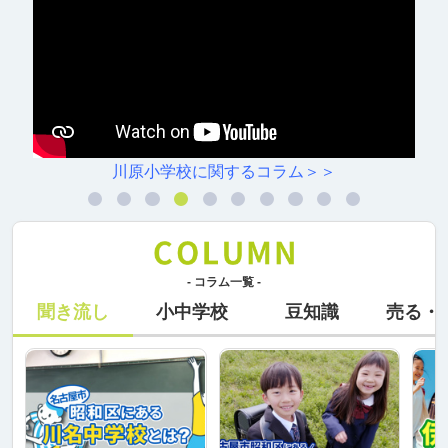
川原小学校に関するコラム＞＞
- コラム一覧 -
聞き流し
小中学校
豆知識
売る・