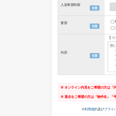
入居希望時期
任意
要望
任意
【 
内容
任意
※ オンライン内見をご希望の方は「
※ 退去をご希望の方は「物件名」「
※
利用規約
及び
プライ