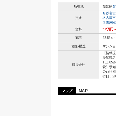
所在地
愛知県
名
名鉄名古
交通
名古屋市
名古屋臨
賃料
5.2万円
面積
22.82㎡
種別/構造
マンショ
【情報提
愛知県名古
TEL:052-
取扱会社
愛知県知事 
公益社団
得日：20
MAP
マップ