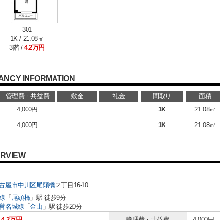
301
1K / 21.08㎡
3階 /
4.2万円
ANCY INFORMATION
管理費・共益費
敷金
礼金
間取り
面積
4,000円
1K
21.08㎡
4,000円
1K
21.08㎡
RVIEW
古屋市中川区
尾頭橋
２丁目16-10
線
「
尾頭橋
」駅 徒歩9分
営名城線
「
金山
」駅 徒歩20分
～4.2万円
管理費・共益費
4,000円