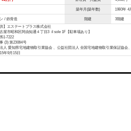
築年月(築年数)
1993年 4
 / 鉄骨造
階建
3階建
供】エステートプラス株式会社
屋市昭和区阿由知通４丁目3 il sole 1F【駐車場あり】
851-7222
(3) 第23084号
法人 愛知県宅地建物取引業協会 、公益社団法人 全国宅地建物取引業保証協会
15年9月15日