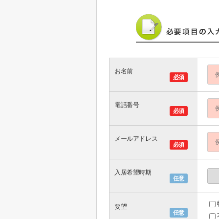
お名前
必須
電話番号
必須
メールアドレス
必須
入居希望時期
任意
要望
任意