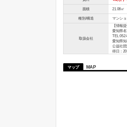
面積
21.08㎡
種別/構造
マンション
【情報提
愛知県名古
TEL:052-
取扱会社
愛知県知事 
公益社団
得日：20
MAP
マップ