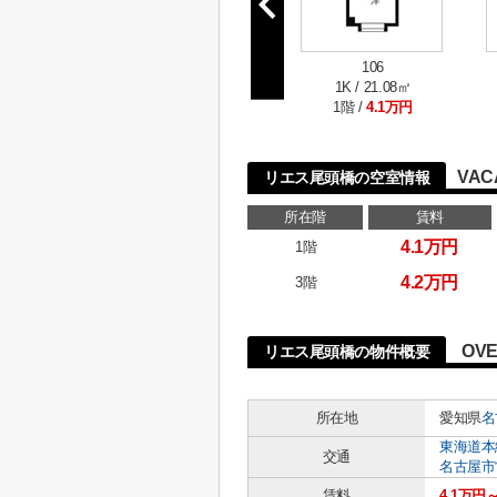
106
1K / 21.08㎡
1階 /
4.1万円
VAC
リエス尾頭橋の空室情報
所在階
賃料
4.1万円
1階
4.2万円
3階
OVE
リエス尾頭橋の物件概要
所在地
愛知県
名
東海道本
交通
名古屋市
賃料
4.1万円