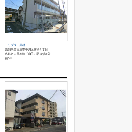
リブリ・露橋
愛知県名古屋市中川区露橋１丁目
名鉄名古屋本線「山王」駅 徒歩4分
築5年