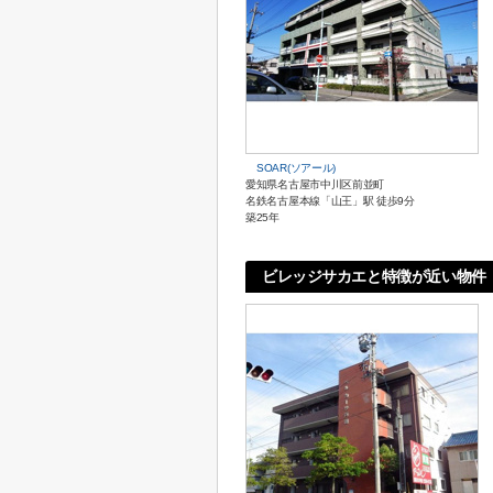
SOAR(ソアール)
愛知県名古屋市中川区前並町
名鉄名古屋本線「山王」駅 徒歩9分
築25年
ビレッジサカエと特徴が近い物件