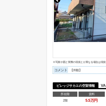
※写真や図と実際の現状とが異なる場合は現状
コメント
【外観】
VA
ビレッジサカエの空室情報
所在階
賃料
5.5万円
2階