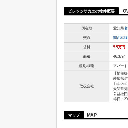
O
ビレッジサカエの物件概要
所在地
愛知県
名
交通
関西本線
賃料
5.5万円
面積
46.37㎡
種別/構造
アパート 
【情報提
愛知県名古
TEL:052-
取扱会社
愛知県知事 
公益社団
得日：20
MAP
マップ