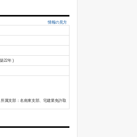
情報の見方
 築22年 )
、所属支部：名南東支部、宅建業免許取