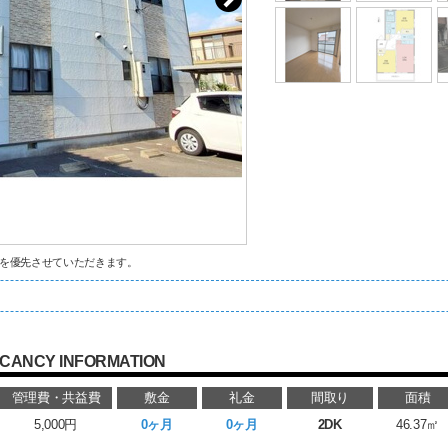
を優先させていただきます。
CANCY INFORMATION
管理費・共益費
敷金
礼金
間取り
面積
5,000円
0ヶ月
0ヶ月
2DK
46.37㎡