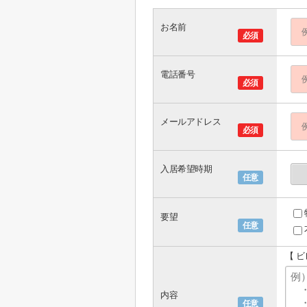
お名前
必須
電話番号
必須
メールアドレス
必須
入居希望時期
任意
要望
任意
【 
内容
任意