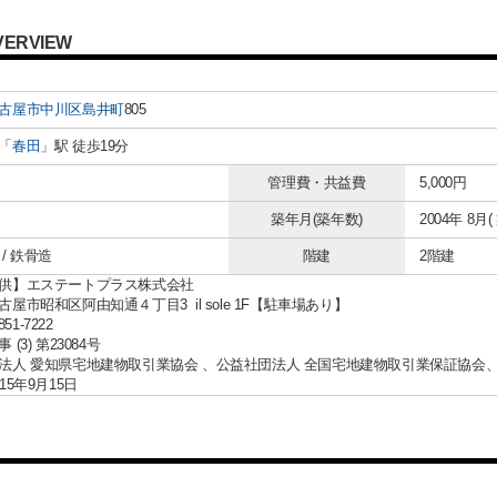
VERVIEW
古屋市中川区
島井町
805
「
春田
」駅 徒歩19分
管理費・共益費
5,000円
築年月(築年数)
2004年 8月(
/ 鉄骨造
階建
2階建
供】エステートプラス株式会社
屋市昭和区阿由知通４丁目3 il sole 1F【駐車場あり】
851-7222
(3) 第23084号
法人 愛知県宅地建物取引業協会 、公益社団法人 全国宅地建物取引業保証協会
15年9月15日