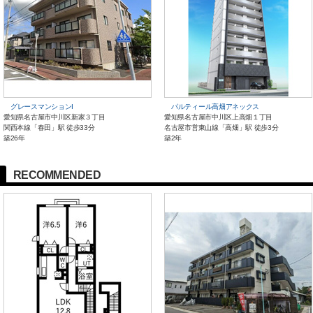
グレースマンションI
パルティール高畑アネックス
愛知県名古屋市中川区新家３丁目
愛知県名古屋市中川区上高畑１丁目
関西本線「春田」駅 徒歩33分
名古屋市営東山線「高畑」駅 徒歩3分
築26年
築2年
RECOMMENDED