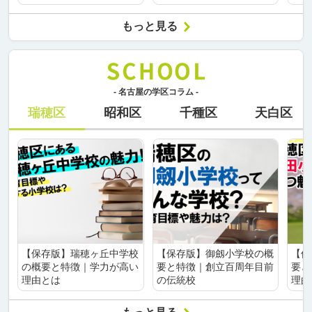
もっと見る
- 名古屋の学区コラム -
瑞穂区
昭和区
千種区
天白区
【保存版】瑞穂ヶ丘中学校
【保存版】御劔小学校の概
【保
の概要と特徴｜学力が高い
要と特徴｜創立百周年目前
要と
理由とは
の伝統校
理由