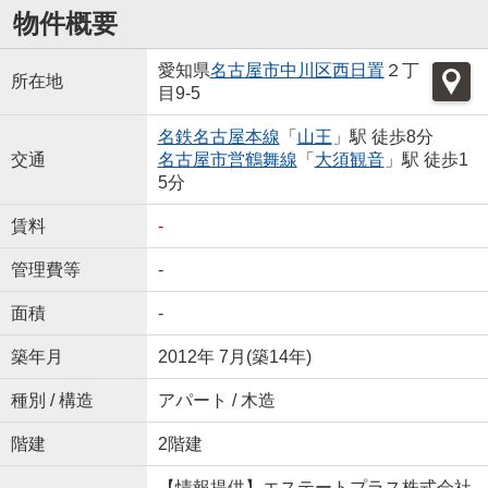
物件概要
愛知県
名古屋市中川区
西日置
２丁
所在地
目9-5
名鉄名古屋本線
「
山王
」駅 徒歩8分
交通
名古屋市営鶴舞線
「
大須観音
」駅 徒歩1
5分
賃料
-
管理費等
-
面積
-
築年月
2012年 7月(築14年)
種別 / 構造
アパート / 木造
階建
2階建
【情報提供】エステートプラス株式会社