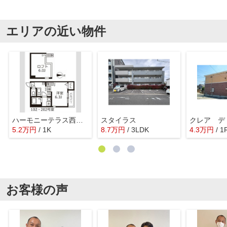
エリアの近い物件
ハーモニーテラス西日置
スタイラス
クレア デ
5.2
万
円
/ 1K
8.7
万
円
/ 3LDK
4.3
万
円
/ 1
お客様の声