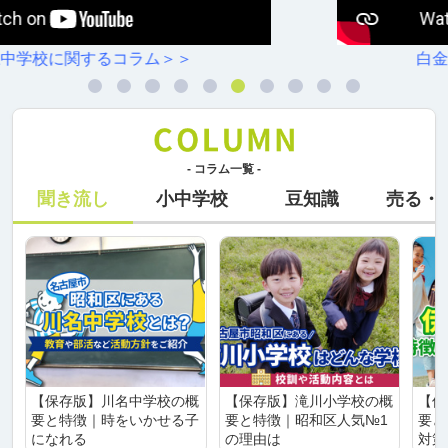
白金小学校に関するコラム＞＞
- コラム一覧 -
聞き流し
小中学校
豆知識
売る・
【保存版】川名中学校の概
【保存版】滝川小学校の概
【保
要と特徴｜時をいかせる子
要と特徴｜昭和区人気№1
要と
になれる
の理由は
対策