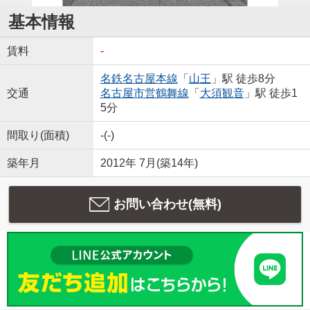
基本情報
賃料
-
名鉄名古屋本線
「
山王
」駅 徒歩8分
交通
名古屋市営鶴舞線
「
大須観音
」駅 徒歩1
5分
間取り(面積)
-(-)
築年月
2012年 7月(築14年)
お問い合わせ(無料)