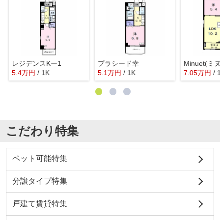
レジデンスKー1
プラシード幸
Minuet(
5.4
万
円
/ 1K
5.1
万
円
/ 1K
7.05
万
円
/
こだわり特集
ペット可能特集
分譲タイプ特集
戸建て賃貸特集