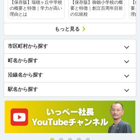
【保存版】瑞穂ヶ丘中学校
【保存版】御劔小学校の概
【保
の概要と特徴｜学力が高い
要と特徴｜創立百周年目前
要と
理由とは
の伝統校
理由
もっと見る
市区町村から探す
町名から探す
沿線名から探す
駅名から探す