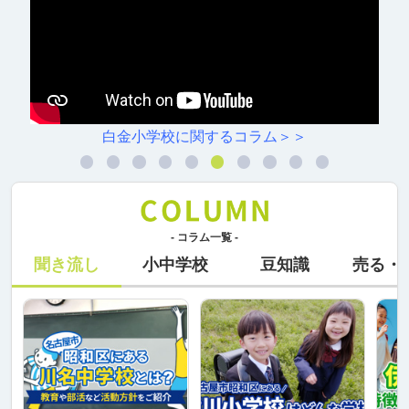
白金小学校に関するコラム＞＞
- コラム一覧 -
聞き流し
小中学校
豆知識
売る・