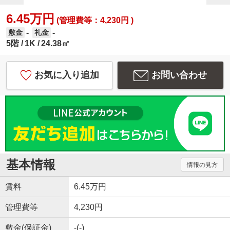
6.45万円
(管理費等：4,230円 )
-
-
敷金
礼金
5階
1K
24.38㎡
お気に入り追加
お問い合わせ
基本情報
情報の見方
賃料
6.45万円
管理費等
4,230円
敷金(保証金)
-(-)