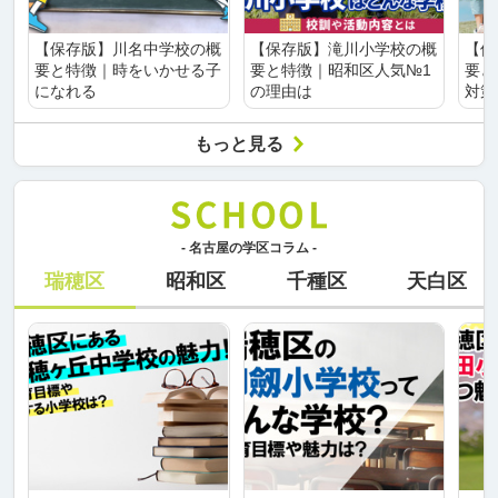
【保存版】川名中学校の概
【保存版】滝川小学校の概
【保
要と特徴｜時をいかせる子
要と特徴｜昭和区人気№1
要と
になれる
の理由は
対策
もっと見る
- 名古屋の学区コラム -
瑞穂区
昭和区
千種区
天白区