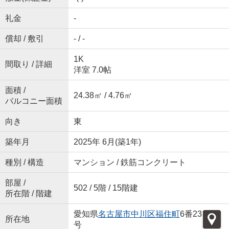
礼金
-
償却 / 敷引
- / -
1K
間取り / 詳細
洋室 7.0帖
面積 /
24.38㎡ / 4.76㎡
バルコニー面積
向き
東
築年月
2025年 6月(築1年)
種別 / 構造
マンション / 鉄筋コンクリート
部屋 /
502 / 5階 / 15階建
所在階 / 階建
愛知県
名古屋市中川区
福住町
6番23
所在地
号