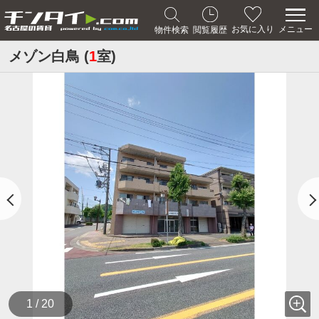
メニュー
お気に入り
物件検索
閲覧履歴
メゾン白鳥 (
1
室)
1 / 20