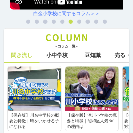
白金小学校に関するコラム＞＞
- コラム一覧 -
聞き流し
小中学校
豆知識
売る・
【保存版】川名中学校の概
【保存版】滝川小学校の概
【保
要と特徴｜時をいかせる子
要と特徴｜昭和区人気№1
要と
になれる
の理由は
対策