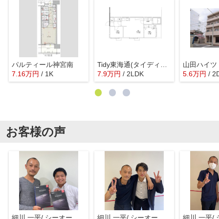
パルティール神宮南
Tidy東海通(タイディートウカイドオリ)
山田ハイツ
7.16
万
円
/ 1K
7.9
万
円
/ 2LDK
5.6
万
円
/ 2
お客様の声
細川 一平/ シーオーエム(株)
細川 一平/ シーオーエム(株)