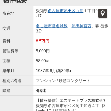
物件概要
愛知県
名古屋市熱田区
白鳥
１丁目9
所在地
-17
名古屋市営名城線
「
熱田神宮西
」駅 徒歩
交通
3分
賃料
8.5万円
管理費等
5,000円
面積
58.00㎡
築年月
1987年 6月(築39年)
種別 / 構造
マンション / 鉄筋コンクリート
階建
4階建
【情報提供】エステートプラス株式会社
愛知県名古屋市昭和区阿由知通４丁目3 i
l sole 1F【駐車場あり】