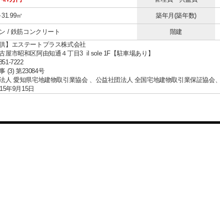
～31.99㎡
築年月(築年数)
ン / 鉄筋コンクリート
階建
供】エステートプラス株式会社
屋市昭和区阿由知通４丁目3 il sole 1F【駐車場あり】
851-7222
(3) 第23084号
法人 愛知県宅地建物取引業協会 、公益社団法人 全国宅地建物取引業保証協会
15年9月15日