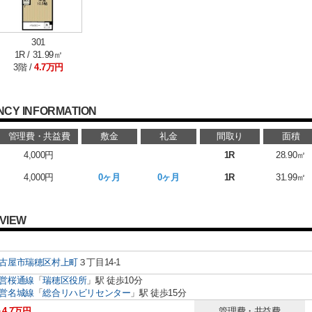
301
1R / 31.99㎡
3階 /
4.7万円
NCY INFORMATION
管理費・共益費
敷金
礼金
間取り
面積
4,000円
1R
28.90㎡
4,000円
0ヶ月
0ヶ月
1R
31.99㎡
VIEW
古屋市瑞穂区
村上町
３丁目14-1
営桜通線
「
瑞穂区役所
」駅 徒歩10分
営名城線
「
総合リハビリセンター
」駅 徒歩15分
～4.7万円
管理費・共益費