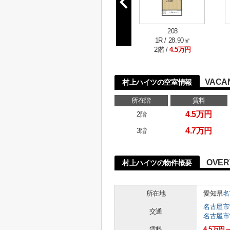
203
1R / 28.90㎡
2階 /
4.5万円
VACA
村上ハイツの空室情報
所在階
賃料
4.5万円
2階
4.7万円
3階
OVER
村上ハイツの物件概要
所在地
愛知県
名
名古屋市
交通
名古屋市
賃料
4.5万円