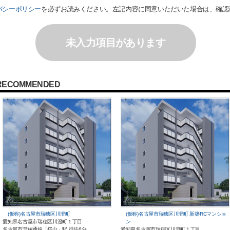
バシーポリシー
を必ずお読みください。左記内容に同意いただいた場合は、確認
未入力項目があります
RECOMMENDED
(仮称)名古屋市瑞穂区川澄町
(仮称)名古屋市瑞穂区川澄町 新築RCマンショ
愛知県名古屋市瑞穂区川澄町１丁目
ン
名古屋市営桜通線「桜山」駅 徒歩6分
愛知県名古屋市瑞穂区川澄町１丁目