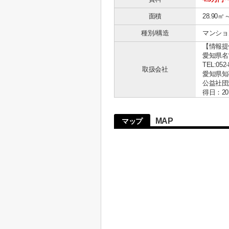
面積
28.90㎡
種別/構造
マンショ
【情報提
愛知県名古
TEL:052-
取扱会社
愛知県知事 
公益社団
得日：20
MAP
マップ