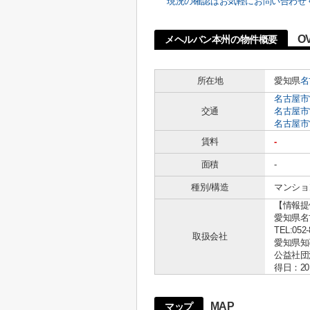
現況の確認はお気軽にお問い合わせ
O
メヘルバン本州の物件概要
所在地
愛知県
名
名古屋市
交通
名古屋市
名古屋市
賃料
-
面積
-
種別/構造
マンション
【情報提
愛知県名古
TEL:052-
取扱会社
愛知県知事 
公益社団
得日：20
MAP
マップ