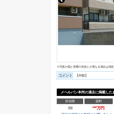
※写真や図と実際の現状とが異なる場合は現状
コメント
【外観】
メヘルバン本州の過去に掲載した
所在階
賃料
***万円
3階