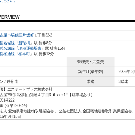
ください。
VERVIEW
古屋市瑞穂区
片坂町
１丁目32-2
営名城線
「
新瑞橋
」駅 徒歩8分
営名城線
「
瑞穂運動場東
」駅 徒歩15分
営桜通線
「
桜本町
」駅 徒歩18分
管理費・共益費
-
築年月(築年数)
2006年 3
 / 鉄骨造
階建
3階建
供】エステートプラス株式会社
屋市昭和区阿由知通４丁目3 il sole 1F【駐車場あり】
851-7222
(3) 第23084号
法人 愛知県宅地建物取引業協会 、公益社団法人 全国宅地建物取引業保証協会
15年9月15日