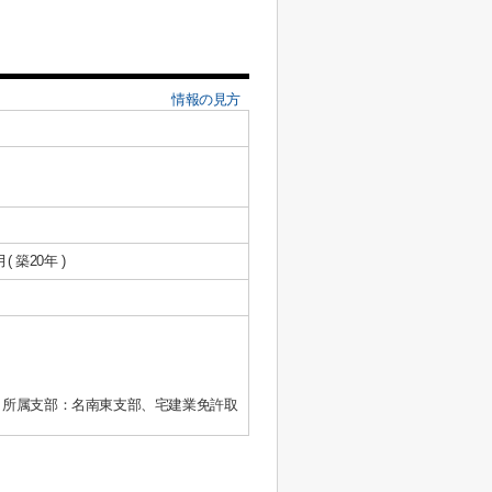
情報の見方
月( 築20年 )
、所属支部：名南東支部、宅建業免許取