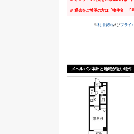
※ 退去をご希望の方は「物件名」「
※
利用規約
及び
プライ
メヘルバン本州と地域が近い物件