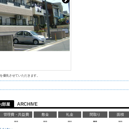
を優先させていただきます。
ARCHIVE
お部屋
管理費・共益費
敷金
礼金
間取り
面積
***
***
***
***
***