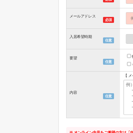
メールアドレス
必須
入居希望時期
任意
要望
任意
【 
内容
任意
※ オンライン内見をご希望の方は「