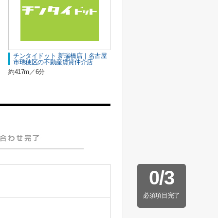
チンタイドット 新瑞橋店｜名古屋
市瑞穂区の不動産賃貸仲介店
約417m／6分
0
/
3
必須項目完了