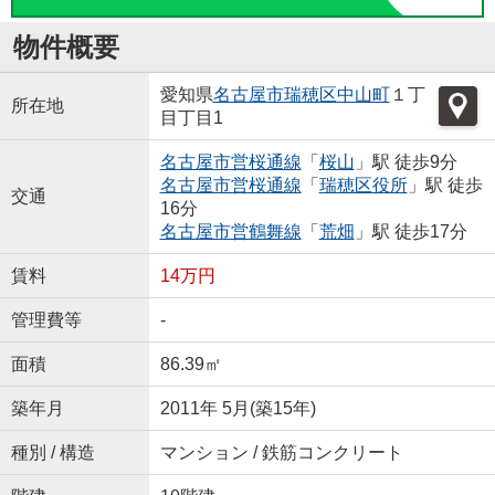
物件概要
愛知県
名古屋市瑞穂区
中山町
１丁
所在地
目丁目1
名古屋市営桜通線
「
桜山
」駅 徒歩9分
名古屋市営桜通線
「
瑞穂区役所
」駅 徒歩
交通
16分
名古屋市営鶴舞線
「
荒畑
」駅 徒歩17分
賃料
14万円
管理費等
-
面積
86.39㎡
築年月
2011年 5月(築15年)
種別 / 構造
マンション / 鉄筋コンクリート