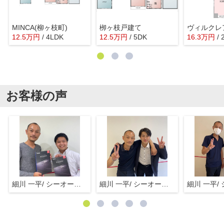
MINCA(柳ヶ枝町)
栁ヶ枝戸建て
ヴィルクレ
12.5
万
円
/ 4LDK
12.5
万
円
/ 5DK
16.3
万
円
/
お客様の声
細川 一平/ シーオーエム(株)
細川 一平/ シーオーエム(株)