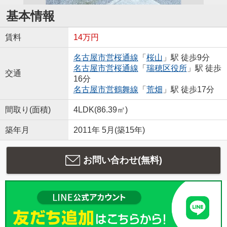
基本情報
賃料
14万円
名古屋市営桜通線
「
桜山
」駅 徒歩9分
名古屋市営桜通線
「
瑞穂区役所
」駅 徒歩
交通
16分
名古屋市営鶴舞線
「
荒畑
」駅 徒歩17分
間取り(面積)
4LDK(86.39㎡)
築年月
2011年 5月(築15年)
お問い合わせ(無料)