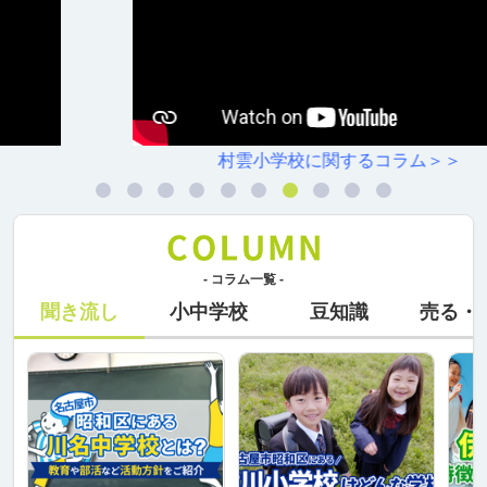
村雲小学校に関するコラム＞＞
- コラム一覧 -
聞き流し
小中学校
豆知識
売る・