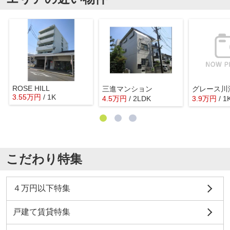
ROSE HILL
三進マンション
グレース川
3.55
万
円
/ 1K
4.5
万
円
/ 2LDK
3.9
万
円
/ 1
こだわり特集
４万円以下特集
戸建て賃貸特集