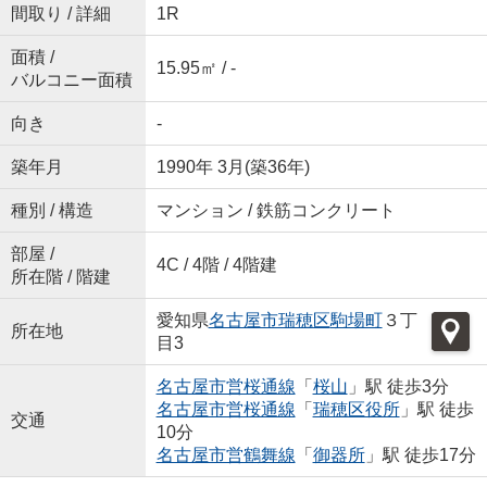
間取り / 詳細
1R
面積 /
15.95㎡ / -
バルコニー面積
向き
-
築年月
1990年 3月(築36年)
種別 / 構造
マンション / 鉄筋コンクリート
部屋 /
4C / 4階 / 4階建
所在階 / 階建
愛知県
名古屋市瑞穂区
駒場町
３丁
所在地
目3
名古屋市営桜通線
「
桜山
」駅 徒歩3分
名古屋市営桜通線
「
瑞穂区役所
」駅 徒歩
交通
10分
名古屋市営鶴舞線
「
御器所
」駅 徒歩17分