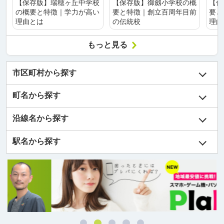
【保存版】瑞穂ヶ丘中学校
【保存版】御劔小学校の概
【保
の概要と特徴｜学力が高い
要と特徴｜創立百周年目前
要と
理由とは
の伝統校
理由
もっと見る
市区町村から探す
町名から探す
沿線名から探す
駅名から探す