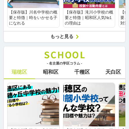
【保存版】川名中学校の概
【保存版】滝川小学校の概
【保
要と特徴｜時をいかせる子
要と特徴｜昭和区人気№1
要と
になれる
の理由は
対策
もっと見る
- 名古屋の学区コラム -
瑞穂区
昭和区
千種区
天白区