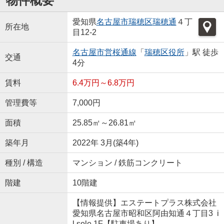
物件概要
愛知県
名古屋市瑞穂区
瑞穂通
４丁
所在地
目12-2
名古屋市営桜通線
「
瑞穂区役所
」駅 徒歩
交通
4分
賃料
6.4万円～6.8万円
管理費等
7,000円
面積
25.85㎡～26.81㎡
築年月
2022年 3月(築4年)
種別 / 構造
マンション / 鉄筋コンクリート
階建
10階建
【情報提供】エステートプラス株式会社
愛知県名古屋市昭和区阿由知通４丁目3 i
l sole 1F【駐車場あり】