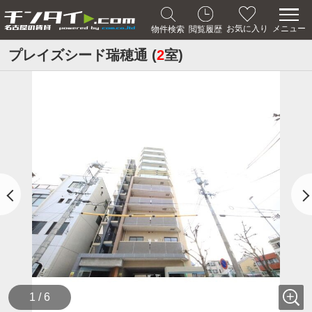
メニュー
お気に入り
物件検索
閲覧履歴
プレイズシード瑞穂通 (
2
室)
1 / 6