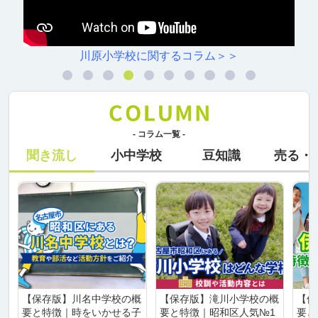
川原小学校に関するコラム＞＞
- コラム一覧 -
聞き流し
小中学校
豆知識
売る・
【保存版】川名中学校の概
【保存版】滝川小学校の概
【保
要と特徴｜時をいかせる子
要と特徴｜昭和区人気№1
要と