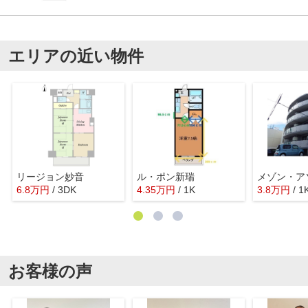
エリアの近い物件
リージョン妙音
ル・ポン新瑞
メゾン・ア
6.8
万
円
/ 3DK
4.35
万
円
/ 1K
3.8
万
円
/ 1
お客様の声