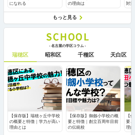
になれる
の理由は
対策
もっと見る
- 名古屋の学区コラム -
瑞穂区
昭和区
千種区
天白区
【保存版】瑞穂ヶ丘中学校
【保存版】御劔小学校の概
【保
の概要と特徴｜学力が高い
要と特徴｜創立百周年目前
要と
理由とは
の伝統校
理由