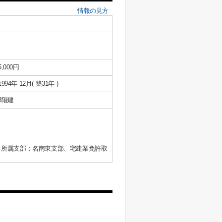
情報の見方
5,000円
1994年 12月( 築31年 )
8階建
、所属支部：名南東支部、宅建業免許取