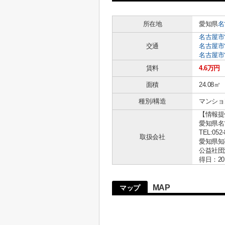
所在地
愛知県
名
名古屋市
交通
名古屋市
名古屋市
賃料
4.6万円
面積
24.08㎡
種別/構造
マンショ
【情報提
愛知県名古
TEL:052-
取扱会社
愛知県知事 
公益社団
得日：20
MAP
マップ