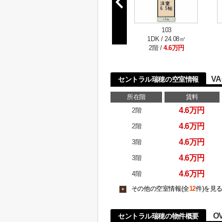
103
1DK / 24.08㎡
2階 /
4.6万円
VA
セントラル瑞穂の空室情報
所在階
賃料
4.6万円
2階
4.6万円
2階
4.6万円
3階
4.6万円
3階
4.6万円
4階
その他の空室情報(全
12
件)を見
+
O
セントラル瑞穂の物件概要