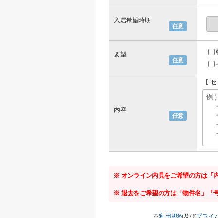
入居希望時期
任意
要望
任意
【 
内容
任意
※ オンライン内見をご希望の方は「
※ 退去をご希望の方は「物件名」「
※
利用規約
及び
プライ