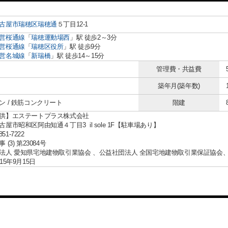
古屋市瑞穂区
瑞穂通
５丁目12-1
営桜通線
「
瑞穂運動場西
」駅 徒歩2～3分
営桜通線
「
瑞穂区役所
」駅 徒歩9分
営名城線
「
新瑞橋
」駅 徒歩14～15分
管理費・共益費
築年月(築年数)
ン / 鉄筋コンクリート
階建
供】エステートプラス株式会社
屋市昭和区阿由知通４丁目3 il sole 1F【駐車場あり】
851-7222
(3) 第23084号
法人 愛知県宅地建物取引業協会 、公益社団法人 全国宅地建物取引業保証協会
15年9月15日